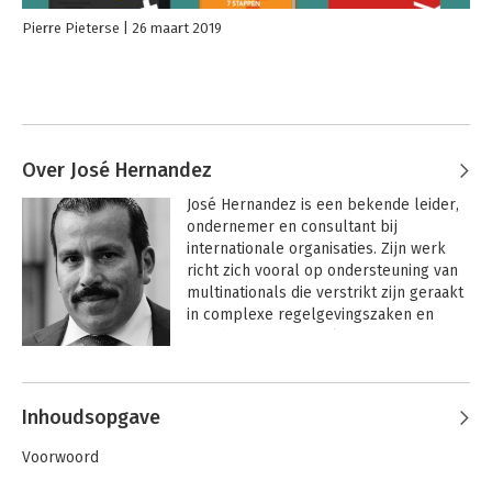
Pierre Pieterse
26 maart 2019
Over José Hernandez
José Hernandez is een bekende leider, 
ondernemer en consultant bij 
internationale organisaties. Zijn werk 
richt zich vooral op ondersteuning van 
multinationals die verstrikt zijn geraakt 
in complexe regelgevingszaken en 
witteboordencriminaliteit. Eerder was 
hij partner bij PwC, waar hij zich 
Andere boeken door José
toelegde op zijn specialismen in 
Hernandez
forensische accountancy, governance 
Inhoudsopgave
en compliance. Hij opereerde vanuit 
Nederland, Cuba, Canada en de VS, met 
Voorwoord
name in Silicon Valley en Washington 
DC.
