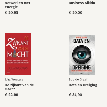
Stap 7 – Heroriënteer de strategie
Netwerken met
Business Aikido
energie
Een nieuwe vorm van leiderschap
€ 20,95
€ 20,00
6 Conclusie en stappenplan nieuw leiderschap
Dankwoord
Over de auteur
Literatuurlijst
Index
Julia Wouters
Bob de Graaf
De zijkant van de
Data en Dreiging
macht
€ 22,99
€ 34,90