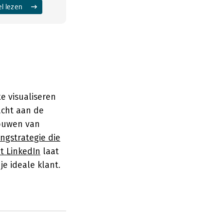
el lezen
e visualiseren
acht aan de
bouwen van
ngstrategie die
et LinkedIn
laat
je ideale klant.