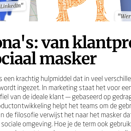
t LinkedIn"
t LinkedIn"
"Wer
"Wer
na's: van klantpr
ociaal masker
 een krachtig hulpmiddel dat in veel verschill
ordt ingezet. In marketing staat het voor een
rofiel van de ideale klant — gebaseerd op gedr
roductontwikkeling helpt het teams om de gebr
 in de filosofie verwijst het naar het masker 
 sociale omgeving. Hoe je de term ook gebruik