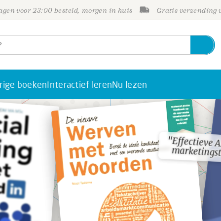
gen voor 23:00 besteld, morgen in huis
Gratis verzending
rige boeken
Interactief leren
Nu lezen
"Effectieve 
"Effectieve 
marketingst
marketingst