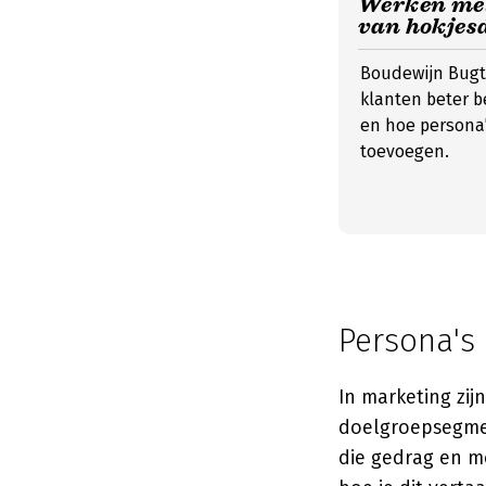
Werken met 
van hokjes
Boudewijn Bugte
klanten beter b
en hoe persona'
toevoegen.
Persona's
In marketing zi
doelgroepsegme
die gedrag en mo