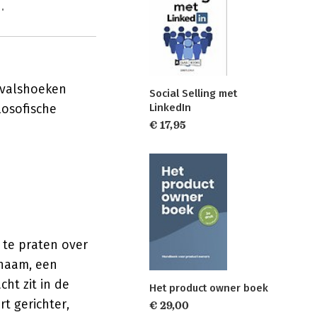
.
invalshoeken
Social Selling met
losofische
LinkedIn
€ 17,95
 te praten over
 naam, een
ht zit in de
Het product owner boek
t gerichter,
€ 29,00