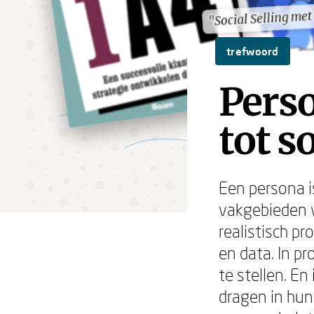
"Social Selling me
"Social Selling me
trefwoord
Perso
tot s
Een persona is
vakgebieden w
realistisch p
en data. In p
te stellen. En
dragen in hun