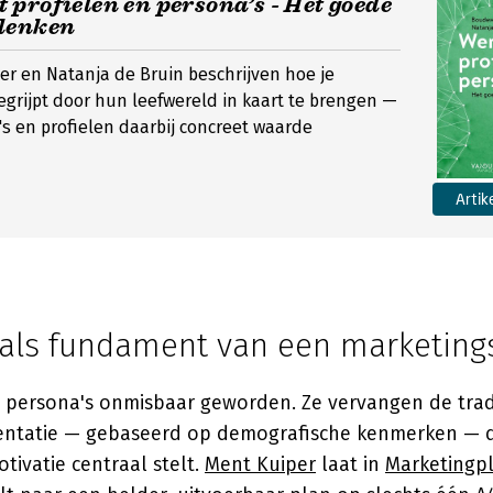
profielen en persona’s - Het goede
denken
r en Natanja de Bruin beschrijven hoe je
egrijpt door hun leefwereld in kaart te brengen —
s en profielen daarbij concreet waarde
Artik
 als fundament van een marketings
jn persona's onmisbaar geworden. Ze vervangen de trad
ntatie — gebaseerd op demografische kenmerken — 
tivatie centraal stelt.
Ment Kuiper
laat in
Marketingpl