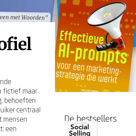
ven met Woorden"
ven met Woorden"
ofiel
ende
 fictief maar
ag, behoeften
uiker centraal
De bestsellers
dat mensen
t: een