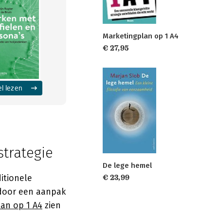
Marketingplan op 1 A4
€ 27,95
el lezen
trategie
De lege hemel
itionele
€ 23,99
door een aanpak
an op 1 A4
zien