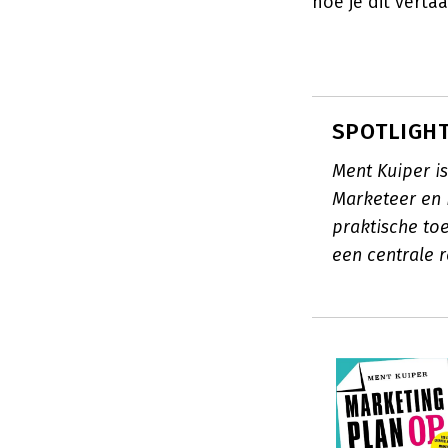
hoe je dit verta
SPOTLIGHT
Ment Kuiper i
Marketeer en 
praktische to
een centrale 