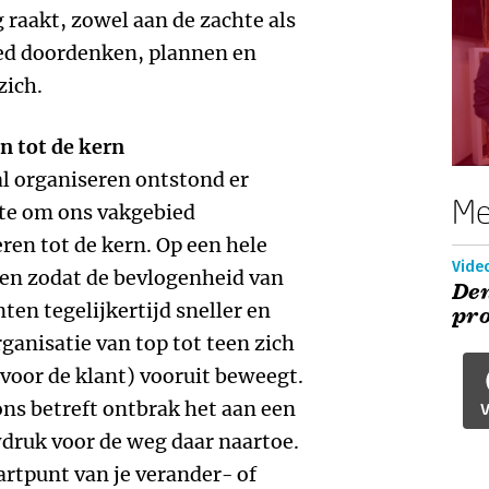
 raakt, zowel aan de zachte als
oed doordenken, plannen en
zich.
 tot de kern
l organiseren ontstond er
Me
te om ons vakgebied
en tot de kern. Op een hele
Vide
en zodat de bevlogenheid van
De
en tegelijkertijd sneller en
pr
ganisatie van top tot teen zich
 voor de klant) vooruit beweegt.
ons betreft ontbrak het aan een
V
wdruk voor de weg daar naartoe.
tartpunt van je verander- of