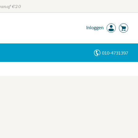
 vanaf €20
Inloggen
010-4731397
Personen
Trefwoorden