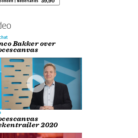
39,90
bonden | Nederlands
deo
chat
nco Bakker over
ocescanvas
o
ocescanvas
ekentrailer 2020