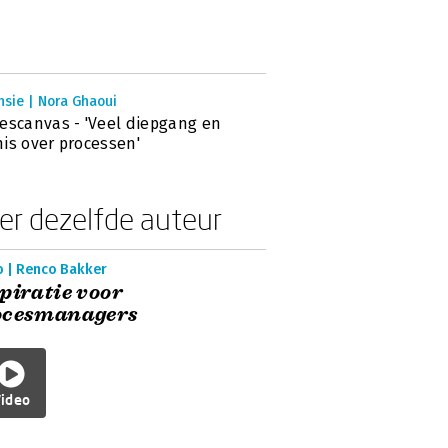
nsie | Nora Ghaoui
escanvas - 'Veel diepgang en
is over processen'
er dezelfde auteur
o | Renco Bakker
piratie voor
ocesmanagers
ideo