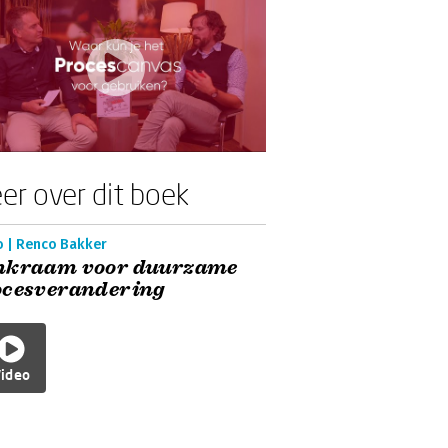
er over dit boek
o | Renco Bakker
nkraam voor duurzame
ocesverandering
ideo