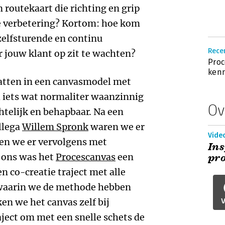
 routekaart die richting en grip
de verbetering? Kortom: hoe kom
 zelfsturende en continu
Rece
 jouw klant op zit te wachten?
Proc
kenn
tten in een canvasmodel met
 iets wat normaliter waanzinnig
Ov
htelijk en behapbaar. Na een
llega
Willem Spronk
waren we er
Vide
nden we er vervolgens met
Ins
r ons was het
Procescanvas
een
pr
n co-creatie traject met alle
 waarin we de methode hebben
en we het canvas zelf bij
V
ject om met een snelle schets de