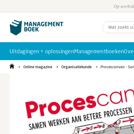
Op werkda
Uitdagingen + oplossingen
Managementboeken
Ove
Online magazine
Organisatiekunde
Procescanvas - Sa