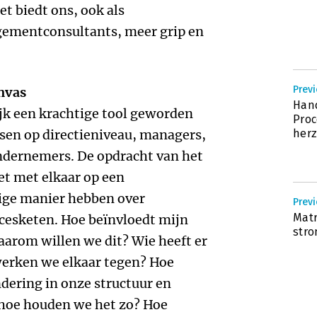
t biedt ons, ook als
gementconsultants, meer grip en
Prev
nvas
Han
ijk een krachtige tool geworden
Pro
sen op directieniveau, managers,
herz
ndernemers. De opdracht van het
het met elkaar op een
ige manier hebben over
Previ
Matr
ocesketen. Hoe beïnvloedt mijn
str
arom willen we dit? Wie heeft er
werken we elkaar tegen? Hoe
ering in onze structuur en
 hoe houden we het zo? Hoe