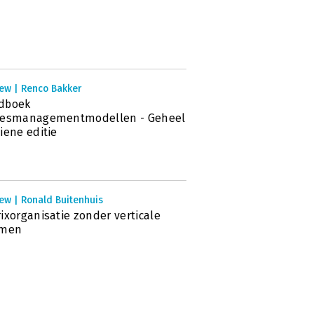
iew | Renco Bakker
dboek
cesmanagementmodellen - Geheel
iene editie
ew | Ronald Buitenhuis
ixorganisatie zonder verticale
omen