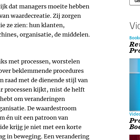
Ge
ktijk dat managers moeite hebben
 van waardecreatie. Zij zorgen
Vi
ie ze zien: hun klanten,
ines, organisatie, de middelen.
Book
Re
Pr
s met processen, worstelen
 over beklemmende procedures
n raad met de dienende stijl van
r processen kijkt, mist de helft
g hebt om veranderingen
organisatie. De waardestroom
Vide
m én uit een patroon van
Pr
Bo
e krijg je niet met een korte
g in beweging. Een verandering