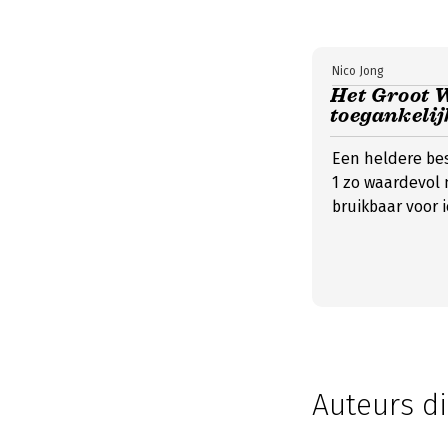
Nico Jong
Het Groot W
toegankelij
Een heldere be
1 zo waardevol 
bruikbaar voor 
Auteurs di