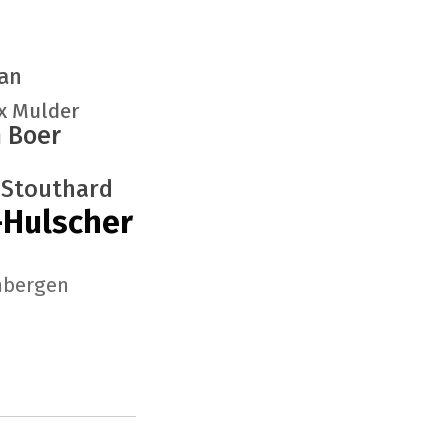
an
x Mulder
 Boer
 Stouthard
-Hulscher
jnbergen