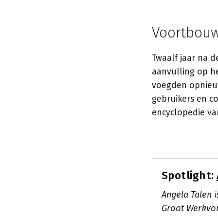
Voortbou
Twaalf jaar na 
aanvulling op he
voegden opnieuw
gebruikers en 
encyclopedie va
Spotlight:
Angela Talen 
Groot Werkvorm