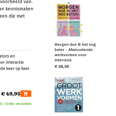
 voorbeeld van.
van kennismaken
reen die met
Morgen doe ik het nog
beter - Afwisselende
werkvormen voor
ators en
intervisie
or interactie
€ 28,95
rde keer op keer
€ 49,95
is | Gratis verzonden