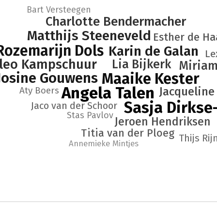
Bart Versteegen
Charlotte Bendermacher
Matthijs Steeneveld
Esther de Ha
Rozemarijn Dols
Karin de Galan
Le
leo Kampschuur
Lia Bijkerk
Miriam
Josine Gouwens
Maaike Kester
Angela Talen
Aty Boers
Jacqueline
Sasja Dirkse
Jaco van der Schoor
Stas Pavlov
Jeroen Hendriksen
Titia van der Ploeg
Thijs Ri
Annemieke Mintjes