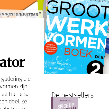
iningen ontwerpen"
iningen ontwerpen"
tator
rgadering die
kvormen zijn
ee trainers,
De bestsellers
een doel. Ze
n abstracte