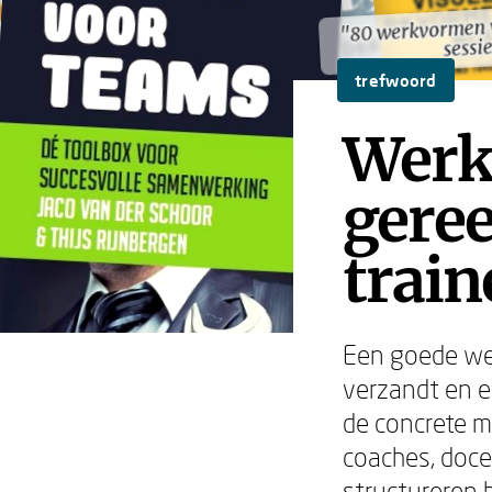
"80 werkvormen v
"80 werkvormen v
sessi
sessi
trefwoord
Werk
geree
train
Een goede wer
verzandt en e
de concrete m
coaches, doce
structureren 