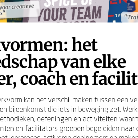
oor creatieve
oor creatieve
es"
es"
"Tra
"Tra
vormen: het
dschap van elke
er, coach en facili
kvorm kan het verschil maken tussen een ve
en bijeenkomst die iets in beweging zet. Wer
ethodieken, oefeningen en activiteiten waarm
nten en facilitators groepen begeleiden naar 
het leerproces, activeren deelnemers en make