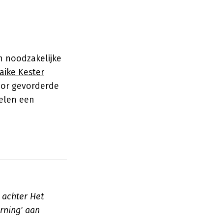
n noodzakelijke
aike Kester
oor gevorderde
elen een
 achter Het
rning' aan