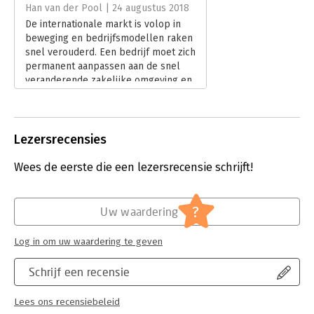
Hoofdrubriek:
Organisatiekunde
,
Strategisch
Han van der Pool | 24 augustus 2018
management
De internationale markt is volop in
beweging en bedrijfsmodellen raken
snel verouderd. Een bedrijf moet zich
permanent aanpassen aan de snel
veranderende zakelijke omgeving en
moet de juiste strategische keuzes
maken om succesvol te blijven.
Lees verder
Lezersrecensies
Wees de eerste die een lezersrecensie schrijft!
?
Uw waardering
Log in om uw waardering te geven
Schrijf een recensie
Lees ons recensiebeleid