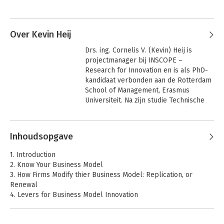
themacoördinator van INSCOPE – 
Research for Innovation. Zijn huidige 
activiteiten omvatten met name de 
Over Kevin Heij
begeleiding van promovendi, 
Perspectieven op
De Winst van
veranderen
Purpose
afstudeeronderzoek en het verrichten 
Drs. ing. Cornelis V. (Kevin) Heij is 
van wetenschappelijk onderzoek, onder 
projectmanager bij INSCOPE – 
meer naar management- en sociale 
Research for Innovation en is als PhD-
innovatie.
kandidaat verbonden aan de Rotterdam 
School of Management, Erasmus 
Universiteit. Na zijn studie Technische 
Bedrijfskunde aan de TH Rijswijk en 
Business Administration aan de Erasmus 
Andere boeken door Kevin Heij
Universiteit onderzoekt hij hoe zowel 
Inhoudsopgave
technologische en niet-technologische 
innovaties het concurrentievermogen 
1. Introduction
van organisaties versterken.
2. Know Your Business Model
3. How Firms Modify thier Business Model: Replication, or
Renewal
De Winst van
De nieuwe
4. Levers for Business Model Innovation
Purpose
professional
5. Enablers and Inhibitors of Business Model Innovation
service firm
6. Business Model Transformation: Driven by Strategy or