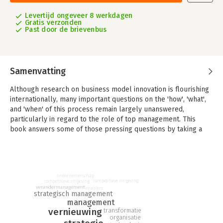
Levertijd ongeveer 8 werkdagen
Gratis verzonden
Past door de brievenbus
Samenvatting
Although research on business model innovation is flourishing
internationally, many important questions on the 'how', 'what',
and 'when' of this process remain largely unanswered,
particularly in regard to the role of top management. This
book answers some of those pressing questions by taking a
deliberately managerial perspective.
Based on new and original findings derived from a survey
among firms from various industries, and several case studies
(including DSM, NXP Semiconductors, Randstad, and TomTom),
ondernemerschap
competitieve omgeving
competitieve omgeving
the authors provide new insights into how and when managers
verandermanagement
enablers
strategisch management
can change a firm's business model. They turn their attention
management
particularly to one key question: is it better to replicate
vernieuwing
transformatie
existing models or develop new ones? Business model
organisatie