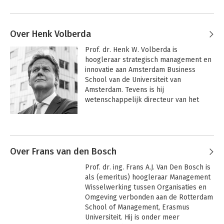
Over Henk Volberda
Prof. dr. Henk W. Volberda is 
hoogleraar strategisch management en 
innovatie aan Amsterdam Business 
School van de Universiteit van 
Amsterdam. Tevens is hij 
wetenschappelijk directeur van het 
Amsterdam Centre for Business 
Innovation (ACBI) en ‘expert member’ 
Andere boeken door Henk Volberda
van het World Economic Forum. V

Hij schreef onder meer het 
Over Frans van den Bosch
internationaal veelgeprezen boek 
Prof. dr. ing. Frans A.J. Van Den Bosch is 
'Building the flexible firm: how to 
als (emeritus) hoogleraar Management 
remain competitive' (Oxford University 
Wisselwerking tussen Organisaties en 
Press, 1998). Recente boeken van zijn 
Omgeving verbonden aan de Rotterdam 
hand zijn 'Innovatie Jij.nu', 'De nieuwe 
School of Management, Erasmus 
professional service firm' en 'De Winst 
Universiteit. Hij is onder meer 
van Purpose'.