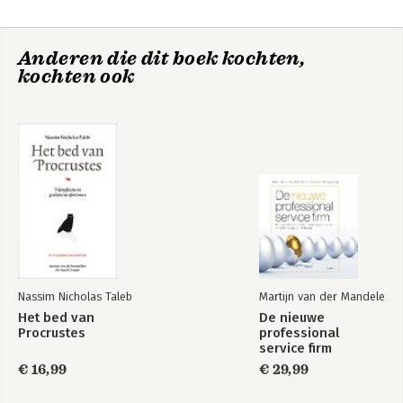
Customer?
7. Managing Business Model Transformation
8. Re-examining Business Model Innovation: Do's and Don'ts for
Bekijk alle boeken
Anderen die dit boek kochten,
Managers
De Winst van
De Winst van
kochten ook
Purpose
Purpose
Appendices
Nassim Nicholas Taleb
Martijn van der Mandele
Het bed van
De nieuwe
Procrustes
professional
Innovatie Jij.nu
service firm
€ 16,99
€ 29,99