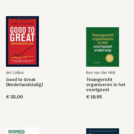
Bekijk alle boeken
Jim Collins
Ben van der Hilst
Good to Great
Teamgericht
(Nederlandstalig)
organiseren in het
voortgezet
onderwijs
€ 25,00
€ 19,95