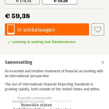
€ 179,14
€ 59,38
€ 59,38
In winkelwagen
Levering in overleg met klantenservice
Samenvatting
An essential and intuitive treatment of financial accounting with
an international perspective
The use of International Financial Reporting Standards is
growing rapidly, both outside of the United States and within,
especially as IFRS incorporates more US GAAP rules. In the
financiële communicatie
newly updated fifth edition of Financial Accounting with
management accounting
financiële planning
International Financial Reporting Standards, a team of
financiële staten
accomplished financial practitioners and educators delivers the