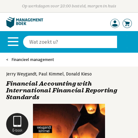
Op werkdagen voor 23:00 besteld, morgen in huis
Financieel management
Jerry Weygandt
,
Paul Kimmel
,
Donald Kieso
Financial Accounting with
International Financial Reporting
Standards
E-book