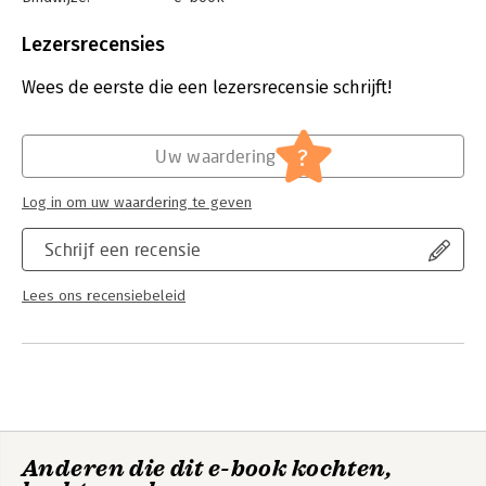
Beveiliging:
adobe
Bestandsformaat:
epub
Lezersrecensies
Aantal pagina's:
912
Uitgever:
Wiley Online Library
Wees de eerste die een lezersrecensie schrijft!
Druk:
5
Verschijningsdatum:
1-7-2022
?
Uw waardering
Hoofdrubriek:
Financieel management
Log in om uw waardering te geven
Schrijf een recensie
Lees ons recensiebeleid
Anderen die dit e-book kochten,