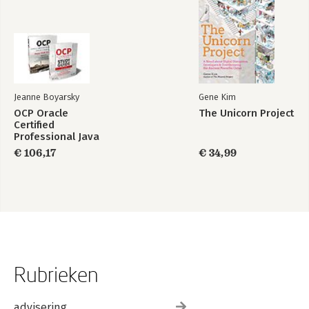
Jeanne Boyarsky
Gene Kim
OCP Oracle
The Unicorn Project
Certified
Professional Java
SE 17 Developer
€ 106,17
€ 34,99
Certification Kit:
Exam 1Z0-829
Rubrieken
advisering