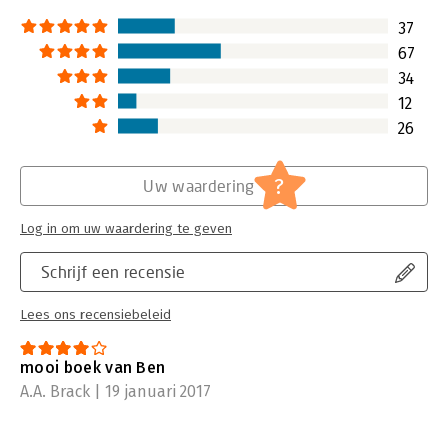
categorie boeken. Wel staat het boek
vinden in het sch
vol tips om het dagelijkse leven
verandermanageme
37
makkelijker te maken. 'Hoe manage
'Dromen, durven, d
67
ik mijn werk, mijn relaties en mijn
cadeautjesboeken
34
sociale leven?' was een meer
Lees verder
12
dekkende titel geweest: een mooie
handleiding die helpt bij aan het
26
aanbrengen van structuur in ons
drukke bestaan. Niets meer, niets
?
Uw waardering
minder.
Lees verder
Log in om uw waardering te geven
Schrijf een recensie
Lees ons recensiebeleid
mooi boek van Ben
A.A. Brack | 19 januari 2017