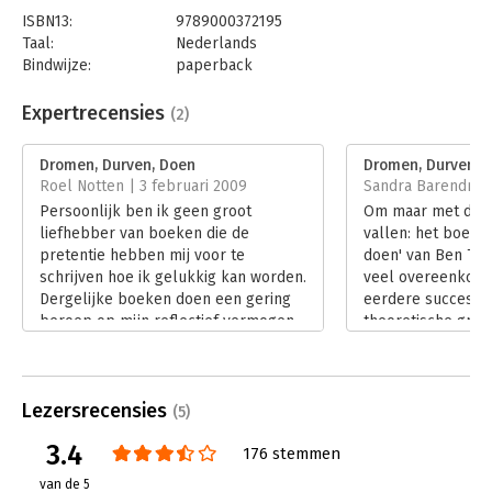
ISBN13:
9789000372195
Taal:
Nederlands
Bindwijze:
paperback
Aantal pagina's:
200
Uitgever:
Unieboek | Het Spectrum
Expertrecensies
(2)
Druk:
64
Verschijningsdatum:
30-1-2020
Dromen, Durven, Doen
Dromen, Durven, 
Roel Notten | 3 februari 2009
Sandra Barendrecht
Hoofdrubriek:
Persoonlijke effectiviteit
Persoonlijk ben ik geen groot
Om maar met de de
liefhebber van boeken die de
vallen: het boek 
pretentie hebben mij voor te
doen' van Ben Tig
schrijven hoe ik gelukkig kan worden.
veel overeenkoms
Dergelijke boeken doen een gering
eerdere succesbo
beroep op mijn reflectief vermogen
theoretische gron
en spelen vooral in op het fijne
boeken is gelijk, 
gevoel van herkenning. Bovendien
boek draait het v
definiëren ze impliciet het begrip
persoonlijke effecti
Lezersrecensies
'geluk', als zou dit voor u, mij en de
'Doen!' ook een ve
(5)
gehele mensheid hetzelfde zijn. Ben
gemaakt naar toep
3.4
176 stemmen
Tiggelaars 'Dromen, Durven, Doen'
organisaties. Daar
behoort in mijn ogen tot dezelfde
eerste boek in de
van de 5