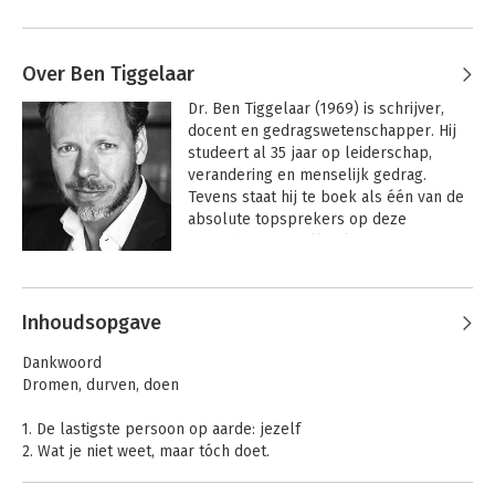
Over Ben Tiggelaar
Dr. Ben Tiggelaar (1969) is schrijver, 
docent en gedragswetenschapper. Hij 
studeert al 35 jaar op leiderschap, 
verandering en menselijk gedrag. 
Tevens staat hij te boek als één van de 
absolute topsprekers op deze 
gebieden. Bestseller-kanon Dr. Ben 
Tiggelaar heeft Nederland in 
Andere boeken door Ben Tiggelaar
razendsnel tempo veroverd. Hij is al 
jaren één van de meest gevraagde 
Inhoudsopgave
trainers over leiderschap en 
verandering. Ben Tiggelaar baart opzien 
Dankwoord
met zijn sprankelende seminars (als 
Dromen, durven, doen
'MBA in één dag') waarin hij 'inhoud' en 
'vorm' op een perfecte manier 
1. De lastigste persoon op aarde: jezelf
samenbrengt. Een dag Tiggelaar is 
2. Wat je niet weet, maar tóch doet.
beslist géén luierdag: Ben hanteert een 
3. Verrassing: verliezen telt dubbel
hoog tempo en presenteert ontzettend 