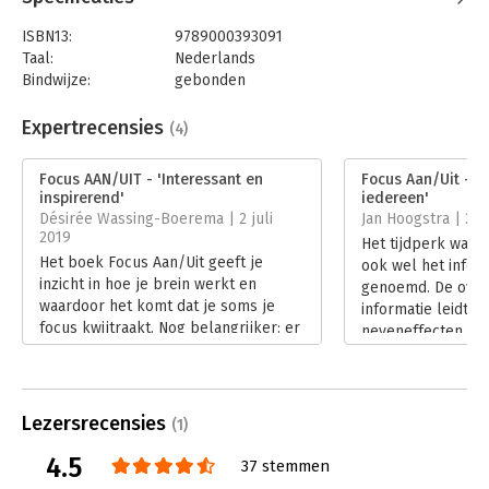
ISBN13:
9789000393091
Taal:
Nederlands
Bindwijze:
gebonden
Aantal pagina's:
240
Uitgever:
Unieboek | Het Spectrum
Expertrecensies
(4)
Druk:
2
Verschijningsdatum:
8-4-2024
Focus AAN/UIT - 'Interessant en
Focus Aan/Uit - '
inspirerend'
iedereen'
Hoofdrubriek:
Persoonlijke effectiviteit
Désirée Wassing-Boerema | 2 juli
Jan Hoogstra | 24
2019
Het tijdperk waari
Het boek Focus Aan/Uit geeft je
ook wel het infor
inzicht in hoe je brein werkt en
genoemd. De ove
waardoor het komt dat je soms je
informatie leidt 
focus kwijtraakt. Nog belangrijker: er
neveneffecten, ve
staan veel tips en tricks in om ervoor
worden daardoor 
te zorgen hoe jij gebrek aan focus
Lees verder
kan voorkomen én terug kan krijgen.
Lees verder
Lezersrecensies
(1)
4.5
37 stemmen