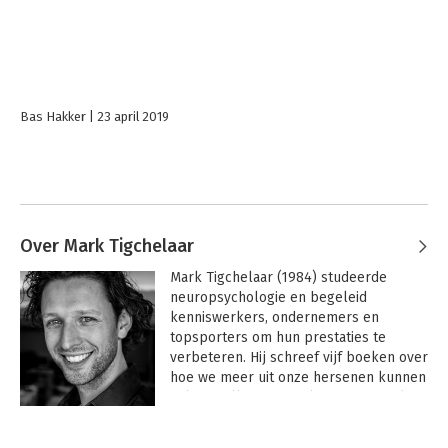
Bas Hakker
23 april 2019
Over Mark Tigchelaar
Mark Tigchelaar (1984) studeerde 
neuropsychologie en begeleid 
kenniswerkers, ondernemers en 
topsporters om hun prestaties te 
verbeteren. Hij schreef vijf boeken over 
hoe we meer uit onze hersenen kunnen 
halen, welke in zes talen zijn vertaald. 
Hij heeft verschillende TEDx talks 
Andere boeken door Mark
gegeven en wordt wereldwijd gevraagd 