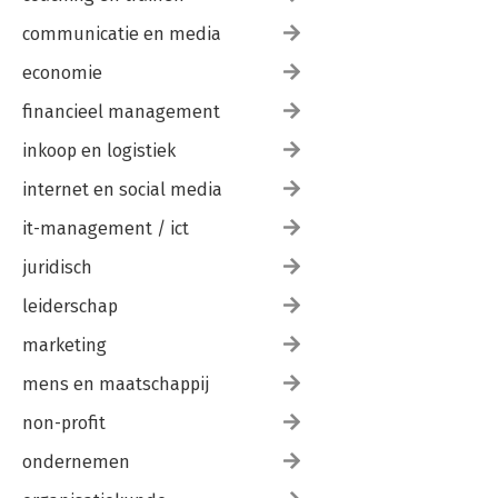
Je concentratiespier trainen
communicatie en media
Dankwoord
Verantwoording
economie
Over de auteurs
financieel management
Begrippenlijst
Referenties
inkoop en logistiek
internet en social media
it-management / ict
juridisch
leiderschap
marketing
mens en maatschappij
non-profit
ondernemen