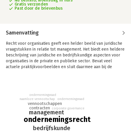
Nu besteld, woensdag in huis
Gratis verzonden
Past door de brievenbus
Samenvatting
Recht voor organisaties geeft een helder beeld van juridische
vraagstukken in relatie tot management. Het biedt een heldere
beschrijving van juridische en bedrijfskundige aspecten voor
organisaties in de private en publieke sector. Bevat veel
actuele praktijkvoorbeelden en sluit daarmee aan bij de
ontwikkelingen uit de dagelijkse praktijk.
Het boek biedt een brede blik op juridische aspecten in relatie
tot het management van een organisatie. Het gaat in op een
verscheidenheid aan thema’s zoals ondernemingsrecht,
ondernemingsraad
naamloze vennootschap
ondernemingsraad
arbeidsrecht en HRM, handelsrecht, intellectueel
vennootschappen
eigendomsrecht, verhaalsrecht en faillissementsrecht,
contracten
corporate governance
management
internationalisering, samenwerkingsverbanden en de relatie
ondernemingsrecht
tussen organisaties en de overheid. Ieder hoofdstuk bevat
tussenvragen en sluit af met een verklarende begrippenlijst,
bedrijfskunde
casussen en verwijzingen naar websites met verdiepende