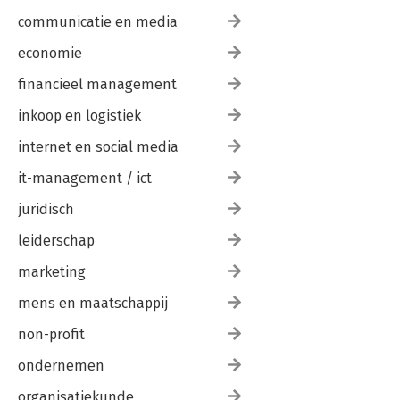
communicatie en media
Samenvatting 359
Eindvragen 361
economie
Begrippenlijst 364
Antwoorden tussenvragen 379
financieel management
Internet 389
Afkortingenlijst 391
inkoop en logistiek
Register 393
internet en social media
it-management / ict
juridisch
leiderschap
marketing
mens en maatschappij
non-profit
ondernemen
organisatiekunde