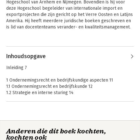
Hogeschool van Arnhem en Nijmegen. Bovendien is hij voor 
deze Hogeschool begeleider van internationale import en 
exportprojecten die zijn gericht op het Verre Oosten en Latijns 
Amerika. Hij heeft meerdere juridische boeken geschreven en 
is lid van docententeams verander- en kwaliteitsmanagement.
Andere boeken door Robert Westra
Inhoudsopgave
Inleiding 7
1 Ondernemingsrecht en bedrijfskundige aspecten 11
1.1 Ondernemingsrecht en bedrijfskunde 12
1.2 Strategie en interne sturing 14
1.3 Strategische modellen 18
1.4 Compliance, mvo, bedrijfsethiek en SDG’s 20
Samenvatting 23
Eindvragen 24
Verbintenissenrecht,
Goederenrecht
Anderen die dit boek kochten,
Ondernemingsrecht
2 Ondernemingsrecht 27
& Arbeidsrecht
kochten ook
2.1 Onderneming en rechtspersoon 28