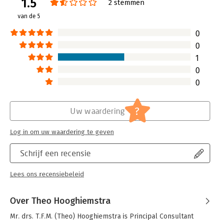
1.5
Verschijningsdatum:
23-8-2021
2 stemmen
bedrijfsjuristen en alle andere professionals die in hun
van de 5
praktijk met persoonsgegevens in aanraking komen. Sdu
Hoofdrubriek:
Juridisch
Commentaar AVG sluit naadloos aan bij de praktijk: de
Jongbloed:
Staatsrecht - Grondrechten -
0
wetsartikelen waarmee u het meest te maken heeft, worden
Privacy(recht) incl. datalekken
0
het meest uitgebreid becommentarieerd.
Serie:
Sdu Commentaar
1
0
0
?
Uw waardering
Log in om uw waardering te geven
Schrijf een recensie
Lees ons recensiebeleid
Over Theo Hooghiemstra
Mr. drs. T.F.M. (Theo) Hooghiemstra is Principal Consultant 