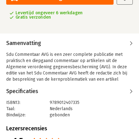
Levertijd ongeveer 6 werkdagen
Gratis verzonden
Samenvatting
Sdu Commentaar AVG is een zeer complete publicatie met
praktisch en diepgaand commentaar op artikelen uit de
Algemene verordening gegevensbescherming (AVG). In deze
editie van het Sdu Commentaar AVG heeft de redactie zich bij
de bespreking van de kernproblematiek van een artikel
steeds gebaseerd op de overwegingen uit de AVG.
Specificaties
De overwegingen zijn bij de relevante artikelen uit de AVG
opgenomen. Tevens is relevante regelgeving opgenomen,
ISBN13:
9789012407335
zoals de Uitvoeringswet AVG en de Aanpassingswet AVG,
Taal:
Nederlands
evenals het conceptvoorstel Verzamelwet
Bindwijze:
gebonden
gegevensbescherming. Bovendien vindt u per artikel een
Aantal pagina's:
556
actueel overzicht van jurisprudentie en literatuur.
Uitgever:
Lefebvre SDU
Lezersrecensies
Druk:
1
De auteurs richten zich met dit commentaar op de advocatuur,