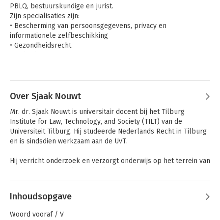
PBLQ, bestuurskundige en jurist.

Zijn specialisaties zijn:

• Bescherming van persoonsgegevens, privacy en 
informationele zelfbeschikking

• Gezondheidsrecht

Zijn huidige nevenfuncties zijn:

• auteur SDU Commentaar Wet bescherming 
persoonsgegevens en AVG

• redactiellid JBP

Over Sjaak Nouwt
Zijn laatste vier publicaties:

Mr. dr. Sjaak Nouwt is universitair docent bij het Tilburg 
• Informationele zelfbeschikking in de zorg, Idee, oktober 2017

Institute for Law, Technology, and Society (TILT) van de 
• Sdu Commentaar Wet bescherming persoonsgegevens juli 
Universiteit Tilburg. Hij studeerde Nederlands Recht in Tilburg 
2017 (samen met Sjaak Nouwt)

en is sindsdien werkzaam aan de UvT.

• Beveiliging van patientgegevens bij zorginstellingen, 
onderzoeksrapport PBLQ voor minister VWS, december 2016

Hij verricht onderzoek en verzorgt onderwijs op het terrein van 
• Zo krijgt u grip op privacy, iBestuur, oktober 2016
recht en ICT, in het bijzonder bescherming van privacy en 
persoonsgegevens. Hij verzorgt ook onderwijs op het gebied 
van het gezondheidsrecht en overheidsinformatierecht.

Inhoudsopgave
Sjaak Nouwt heeft diverse publicaties op zijn naam staan. Hij is 
Woord vooraf / V
tevens coördinator van een internationaal netwerkvormend 