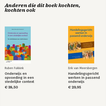
Anderen die dit boek kochten,
7. De planningscyclus
kochten ook
8. Fasering van de internal audit
9. Auditvormen
10. Oordeelsvorming
11. Implementatie en transformatie
Literatuur
De auteurs
Trefwoordenregister
Ruben Fukkink
Erik van Meersbergen
Onderwijs en
Handelingsgericht
opvoeding in een
werken in passend
stedelijke context
onderwijs
€ 38,50
€ 29,95