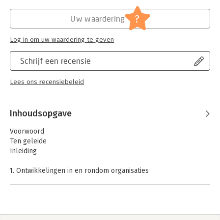
?
Uw waardering
Log in om uw waardering te geven
Schrijf een recensie
Lees ons recensiebeleid
Inhoudsopgave
Voorwoord
Ten geleide
Inleiding
1. Ontwikkelingen in en rondom organisaties
2. De waarde van internal auditing
3. Structuur en inrichtingsvoorwaarden
4. Public auditing
5. Modellen voor besturen en beheersen
6. Kwaliteitsaspecten