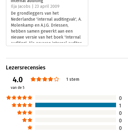
Internal auditing
Ilja Jacobs | 23 april 2009
Hoofdrubriek:
Financieel management
De grondleggers van het
Nederlandse 'internal auditingvak', A.
Molenkamp en A.J.G. Driessen,
hebben samen gewerkt aan een
nieuwe versie van het boek 'Internal
auditing'. Als ervaren internal auditor
heb ik gekeken naar de toegevoegde
waarde van het boek voor iemand dat
al een tijd in het vak werkt.
Lezersrecensies
Lees verder
4.0
1 stem
van de 5
0
1
0
0
0