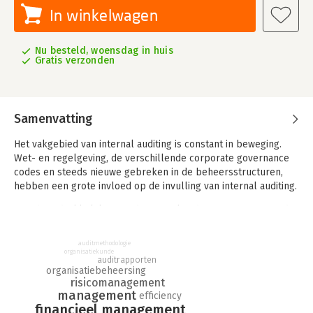
In winkelwagen
Nu besteld, woensdag in huis
Gratis verzonden
Samenvatting
Het vakgebied van internal auditing is constant in beweging.
Wet- en regelgeving, de verschillende corporate governance
codes en steeds nieuwe gebreken in de beheersstructuren,
hebben een grote invloed op de invulling van internal auditing.
Steeds nadrukkelijker wordt internal auditing gepositioneerd
als waarborg voor de raad van bestuur en commissarissen dat,
uitgaande van de strategie en doelstellingen van de
auditmethodologie
onderneming of instelling, de risico's adequaat worden
organisatiekunde
auditrapporten
gemanaged, een effectieve set aan beheersmaatregelen
organisatiebeheersing
functioneert en het management, mede op grond van de
risicomanagement
management
informatie van de internal auditor, de juiste beslissingen kan
efficiency
financieel management
nemen om de prestaties van de onderneming te optimaliseren.