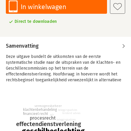
In winkelwagen
Direct te downloaden
Samenvatting
Deze uitgave bundelt de uitkomsten van de eerste
systematische studie naar de uitspraken van de Klachten- en
Geschillencommissies op het terrein van de
effectendienstverlening. Hoofdvraag: in hoeverre wordt het
rechtsbeginsel toegankelijkheid verwezenlijkt in alternatieve
procedures van geschilbeslechting? De analyse maakt de
uiteenlopende causale verbanden tussen onderliggende
thema’s inzichtelijk.
vermogensbeheer
Wordt het rechtsbeginsel toegankelijkheid verwezenlijkt in
klachtenbehandeling
beleggingsadvies
alternatieve procedures van geschilbeslechting op het gebied
bindend advies
financieel recht
adr
procesrecht
van effectendienstverlening? Lange tijd ontbrak het aan een
beleggingsadvies
effectendienstverlening
systematische analyse omtrent dit complexe vraagstuk.