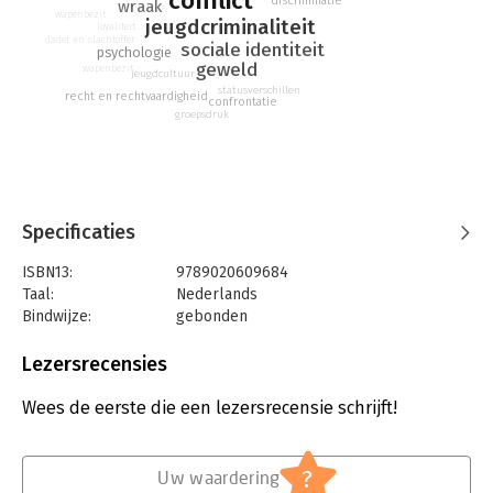
conflict
discriminatie
wraak
wapenbezit
jeugdcriminaliteit
loyaliteit
dader en slachtoffer
sociale identiteit
psychologie
geweld
wapenbezit
jeugdcultuur
statusverschillen
recht en rechtvaardigheid
confrontatie
groepsdruk
Specificaties
ISBN13:
9789020609684
Taal:
Nederlands
Bindwijze:
gebonden
Aantal pagina's:
104
Uitgever:
Uitgeverij Kluitman Alkmaar B.V.
Lezersrecensies
Druk:
1
Verschijningsdatum:
21-4-2022
Wees de eerste die een lezersrecensie schrijft!
Hoofdrubriek:
Jeugd
?
Uw waardering