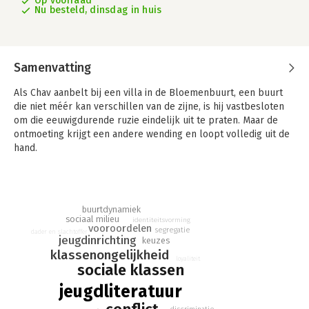
Op voorraad
Nu besteld, dinsdag in huis
Samenvatting
Als Chav aanbelt bij een villa in de Bloemenbuurt, een buurt
die niet méér kan verschillen van de zijne, is hij vastbesloten
om die eeuwigdurende ruzie eindelijk uit te praten. Maar de
ontmoeting krijgt een andere wending en loopt volledig uit de
hand.
Twee mensen weten wat er die avond is gebeurd. Twee mensen
willen gerechtigheid. En voor twee mensen zijn de gevolgen
niet te overzien.
buurtdynamiek
sociaal milieu
identiteitsvorming
vooroordelen
segregatie
dader en slachtoffer
jeugdinrichting
keuzes
klassenongelijkheid
loyaliteit
sociale klassen
jeugdliteratuur