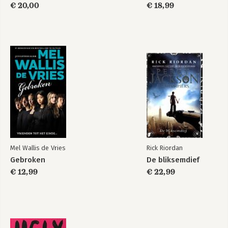
het leven best
€ 20,00
€ 18,99
ingewikkeld is
Mel Wallis de Vries
Rick Riordan
Gebroken
De bliksemdief
€ 12,99
€ 22,99