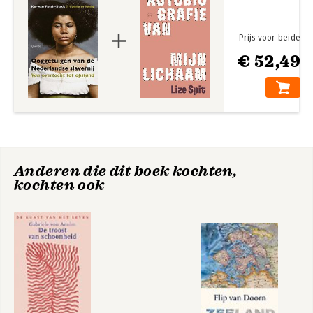
Dankwoord 191
Verantwoording 193
Noten 195
Prijs voor beide
Literatuur 213
€ 52,49
Geraadpleegde archieven 221
Anderen die dit boek kochten,
kochten ook
Ooggetuigen van
Sociëteit van
de Nederlandse
Suriname – 1683 -
slavernij
1795
Bekijk alle boeken