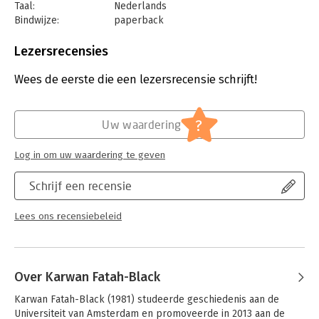
Taal:
Nederlands
Bindwijze:
paperback
Aantal pagina's:
224
Uitgever:
Querido
Lezersrecensies
Druk:
1
Verschijningsdatum:
7-5-2024
Wees de eerste die een lezersrecensie schrijft!
Hoofdrubriek:
Geschiedenis
?
Uw waardering
Log in om uw waardering te geven
Schrijf een recensie
Lees ons recensiebeleid
Over Karwan Fatah-Black
Karwan Fatah-Black (1981) studeerde geschiedenis aan de 
Universiteit van Amsterdam en promoveerde in 2013 aan de 