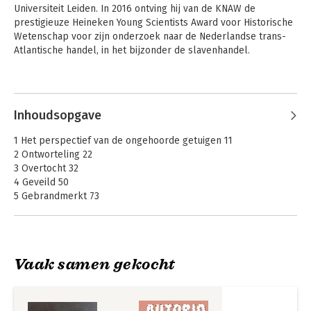
Universiteit Leiden. In 2016 ontving hij van de KNAW de 
prestigieuze Heineken Young Scientists Award voor Historische 
Wetenschap voor zijn onderzoek naar de Nederlandse trans-
Atlantische handel, in het bijzonder de slavenhandel.
Andere boeken door Karwan Fatah-
Black
Inhoudsopgave
1 Het perspectief van de ongehoorde getuigen 11
2 Ontworteling 22
3 Overtocht 32
4 Geveild 50
5 Gebrandmerkt 73
6 De plantage en het kapuweri 87
7 Op de vlucht 106
8 Vrije grond 122
9 Vrouwenwerk 147
Vaak samen gekocht
10 Opstand 165
11 Vrijlating 173
Eigendomsstrijd
Koloniaal
12 Van archieffragmenten naar een nieuw verhaal 184
burgerschap