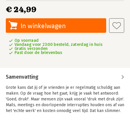
€ 24,99
In winkelwagen
Op voorraad
Vandaag voor 23:00 besteld, zaterdag in huis
Gratis verzonden
Past door de brievenbus
Samenvatting
Grote kans dat jij of je vrienden je er regelmatig schuldig aan
maken. Op de vraag hoe het gaat, krijg je vaak het antwoord:
'Goed, druk!'. Maar mensen zijn vaak vooral 'druk met druk zijn'.
Mails, meetings en doorlopende interrupties houden ons af van
het 'echte werk' en kosten onnodig veel tijd. Dat kan slimmer.
Het boek Tijdwinst – Elke dag om 15.00 uur klaar belooft je
een hogere productiviteit en meer rust dankzij praktische tips.