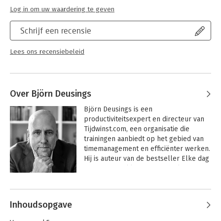
Log in om uw waardering te geven
Schrijf een recensie
Lees ons recensiebeleid
Over Björn Deusings
Björn Deusings is een 
productiviteitsexpert en directeur van 
Tijdwinst.com, een organisatie die 
trainingen aanbiedt op het gebied van 
timemanagement en efficiënter werken. 
Hij is auteur van de bestseller Elke dag 
om 15.00 uur klaar, waarin hij laat zien 
hoe je productiever kunt zijn én meer 
Andere boeken door Björn
rust krijgt. Maar zelfs hij trapte in de 
Deusings
val van eindeloze drukte. Tot hij 
Inhoudsopgave
zichzelf dwong om opnieuw te kijken 
naar wat écht telt. Die inzichten deelt hij 