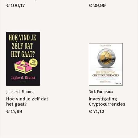
SE 17 Developer
€ 106,17
€ 29,99
Certification Kit:
Exam 1Z0-829
Japke-d. Bouma
Nick Furneaux
Hoe vind je zelf dat
Investigating
het gaat?
Cryptocurrencies
€ 17,99
€ 71,12