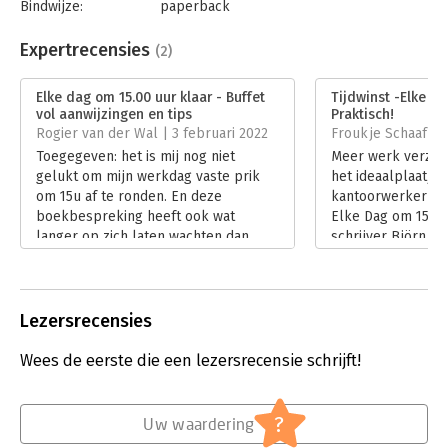
Bindwijze:
paperback
Aantal pagina's:
240
Uitgever:
Kosmos Uitgevers
Expertrecensies
(2)
Druk:
1
Verschijningsdatum:
1-6-2021
Elke dag om 15.00 uur klaar - Buffet
Tijdwinst -Elke da
vol aanwijzingen en tips
Praktisch!
Hoofdrubriek:
Persoonlijke effectiviteit
Rogier van der Wal | 3 februari 2022
Froukje Schaaf | 
Toegegeven: het is mij nog niet
Meer werk verzette
gelukt om mijn werkdag vaste prik
het ideaalplaatje 
om 15u af te ronden. En deze
kantoorwerker ann
boekbespreking heeft ook wat
Elke Dag om 15:00
langer op zich laten wachten dan
schrijver Björn De
mijn bedoeling was – drukdrukdruk,
praktische tips, m
u kent dat wel. Maar het lezen van dit
handvatten om ze
boek van ruim 300 pagina’s loont
werkend time ma
uiteindelijk zeker de moeite en opent
te implementeren
Lezersrecensies
perspectieven op verandering.
te organiseren.
Lees verder
Lees verder
Wees de eerste die een lezersrecensie schrijft!
?
Uw waardering