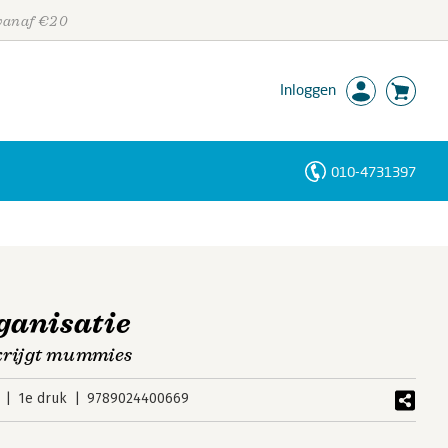
 vanaf €20
Inloggen
010-4731397
Personen
Trefwoorden
ganisatie
 krijgt mummies
1e druk
9789024400669