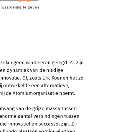
 Koenen pleit in 'De Atomiumorganisatie'
 waardering te geven
tie. In een persoonlijk en filosofisch
ganisatie op vele plaatsen al werkt.
eker geen windeieren gelegd. Zij zijn
t en dynamiek van de huidige
novatie. Of, zoals Eric Koenen het zo
ij ontwikkelde een alternatieve,
hij de Atomiumorganisatie noemt.
 omvang van de grijze massa tussen
t enorme aantal verbindingen tussen
ie innovatief en succesvol zijn. Zij
hillende plaatsen vernieuwing kan