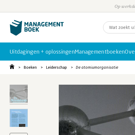
Op werkda
Uitdagingen + oplossingen
Managementboeken
Ove
Boeken
Leiderschap
De atomiumorganisatie