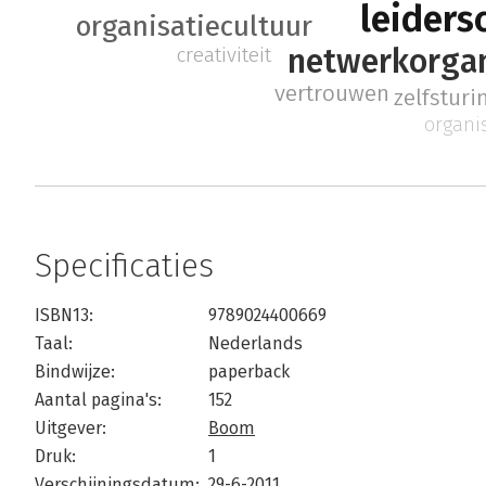
leiders
organisatiecultuur
netwerkorgan
creativiteit
vertrouwen
zelfsturi
organi
Specificaties
ISBN13:
9789024400669
Taal:
Nederlands
Bindwijze:
paperback
Aantal pagina's:
152
Uitgever:
Boom
Druk:
1
Verschijningsdatum:
29-6-2011