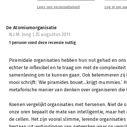
effect op samenwerking en creativiteit. Eric
Lees ons recensiebeleid
Log in om uw
voor de open en verbindende netwerkorganisa
getint betoog laat hij zien dat de Atomiumor
Lees verder
De Atomiumorganisatie
N.J.M. Jong | 25 augustus 2011
1 persoon vond deze recensie nuttig
Piramidale organisaties hebben hun nut gehad en ons z
echter te inflexibel en te traag om met de complexitei
samenleving om te kunnen gaan. Ook belemmeren zij in
mooi schrijft: ‘Wie piramides bouwt...krijgt mummies.’ H
metaforische manier van denken over organiseren die 
Koenen vergelijkt organisaties met hersenen. Niet de
onze oren bepaalt de mate van intelligentie, maar he
de cellen. Het zijn vooral slimme, lerende organisaties d
bestaan uit verbindingen van netwerken waar op versc