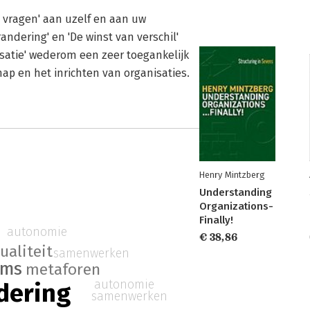
e vragen' aan uzelf en aan uw
andering' en 'De winst van verschil'
isatie' wederom een zeer toegankelijk
ap en het inrichten van organisaties.
Henry Mintzberg
Understanding
Organizations-
Finally!
autonomie
€ 38,86
ualiteit
samenwerken
ams
metaforen
autonomie
dering
samenwerken