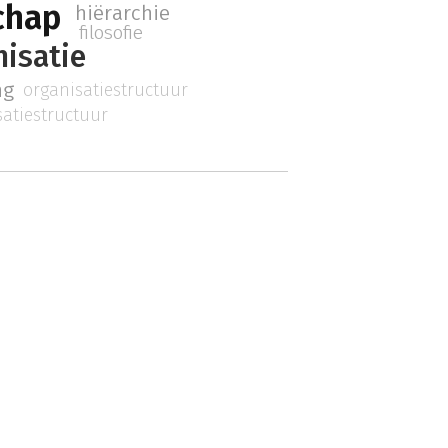
chap
hiërarchie
filosofie
isatie
ng
organisatiestructuur
satiestructuur