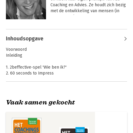
Coaching en Advies. Ze houdt zich bezig 
met de ontwikkeling van mensen (in 
organisaties), coacht mensen in hun 
zoektocht naar zichzelf en geeft 
Andere boeken door Susan van Ass
(HR-)advies.
Inhoudsopgave
Voorwoord
Inleiding
1. 2beffective-spel 'Wie ben ik?'
2. 60 seconds to Impress
3. Afronding coachtraject
4. Beeld en geluid als coachingsinstrument
5. Bewustzijnswiel©
6. Biografisch Management
Vaak samen gekocht
7. BreinStijl@Work-test
Het complete
Het complete
8. BreinStijl@Work voor teams
loopbaanboek
loopbaanboek
9. De Cirkel van Acht
10. Cirkels van Invloed en Betrokkenheid
11. CoachCampus.nl
12. Coachen met Oase