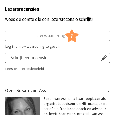
Aantal pagina's:
250
Uitgever:
Boom
Lezersrecensies
Druk:
1
Verschijningsdatum:
8-10-2013
Wees de eerste die een lezersrecensie schrijft!
Hoofdrubriek:
Coaching en trainen
?
Uw waardering
Log in om uw waardering te geven
Schrijf een recensie
Lees ons recensiebeleid
Over Susan van Ass
Susan van Ass is na haar loopbaan als 
organisatieadviseur en HR-manager nu 
actief als freelance coach en adviseur 
en heeft haar eigen praktijk: Van Ass 