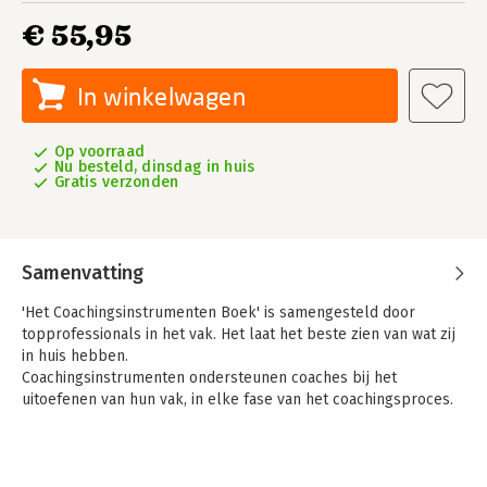
€ 55,95
In winkelwagen
Op voorraad
Nu besteld, dinsdag in huis
Gratis verzonden
Samenvatting
'Het Coachingsinstrumenten Boek' is samengesteld door
topprofessionals in het vak. Het laat het beste zien van wat zij
in huis hebben.
Coachingsinstrumenten ondersteunen coaches bij het
uitoefenen van hun vak, in elke fase van het coachingsproces.
Dit boek biedt een compact en bruikbaar overzicht van vijftig
coachingsinstrumenten. Het is het logische vervolg op zijn
twee succesvolle voorgangers: 'Het Coachingsmethoden Boek'
en 'Het Coachingstechnieken Boek'.