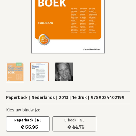
Paperback
Nederlands
2013
1e druk
9789024402199
Kies uw bindwijze
Paperback | NL
E-book | NL
€ 55,95
€ 44,75