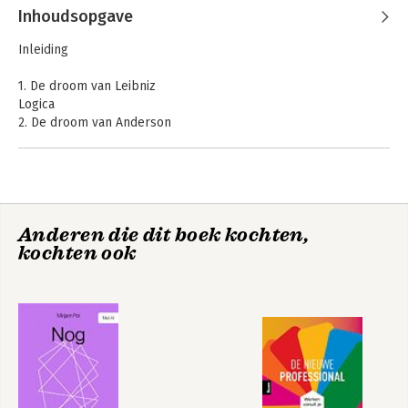
Inhoudsopgave
Inleiding
1. De droom van Leibniz
Logica
2. De droom van Anderson
Epistemologie
3. Oude steegjes en kaarsrechte straten
Taalfilosofie
4. Ziel, brein en bewustzijn
Cognitiefilosofie
Anderen die dit boek kochten,
5. Een gedachte te veel
kochten ook
Ethiek
6. Macht en machines
Politieke filosofie
Tot slot
Dankwoord
Noten
Literatuur