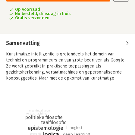
Op voorraad
Nu besteld, dinsdag in huis
Gratis verzonden
Samenvatting
Kunstmatige intelligentie is grotendeels het domein van
technici en programmeurs en van grote bedrijven als Google.
Ze wordt gebruikt in praktische toepassingen als
gezichtsherkenning, vertaalmachines en gepersonaliseerde
koopsuggesties. Maar met de opkomst van kunstmatige
intelligentie rijzen er ook fundamentele vragen. Kan een
machine zonder een menselijke geest wel echt denken? En
zijn mens en maatschappij beter af met kunstmatige
intelligentie?
machinaal leren
In Van Aristoteles tot algoritme behandelt Guido van der Knaap
vertaalmachines
politieke filosofie
de mogelijkheden en onmogelijkheden van kunstmatige
taalfilosofie
intelligentie tegen de achtergrond van de filosofische traditie.
epistemologie
turingtest
Hij bespreekt hoe oorzaak-gevolgrelaties en het
logica
deep learning
betekenis