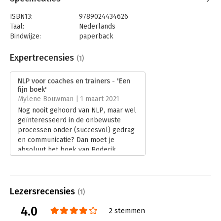
ISBN13:
9789024434626
Taal:
Nederlands
Bindwijze:
paperback
Aantal pagina's:
208
Uitgever:
Boom
Expertrecensies
(1)
Druk:
1
Verschijningsdatum:
7-12-2020
NLP voor coaches en trainers - 'Een
fijn boek'
Hoofdrubriek:
Coaching en trainen
Mylene Bouwman | 1 maart 2021
Nog nooit gehoord van NLP, maar wel
geïnteresseerd in de onbewuste
processen onder (succesvol) gedrag
en communicatie? Dan moet je
absoluut het boek van Roderik
Kelderman eens lezen. Zijn boek legt
de basis van neurolinguïstisch
programmeren uit en geeft je een
hoop opdrachten, zodat je meteen de
Lezersrecensies
(1)
theorie in de praktijk kan brengen.
4.0
Lees verder
2 stemmen