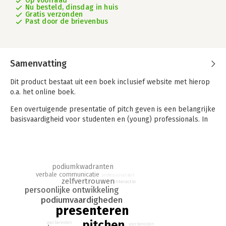
Op voorraad
Nu besteld, dinsdag in huis
Gratis verzonden
Past door de brievenbus
Samenvatting
Dit product bestaat uit een boek inclusief website met hierop
o.a. het online boek.
Een overtuigende presentatie of pitch geven is een belangrijke
basisvaardigheid voor studenten en (young) professionals. In
dit boek presenteert Patrick van Gils een methode om je
pitch- en presentatievaardigheden te ontwikkelen en
versterken. Dat begint met jezelf te durven laten zien en
horen. Alleen dan kun je jezelf en jouw ideeën aan een ander
podiumkwadranten
‘verkopen’.
verbale communicatie
professionaliteit
zelfvertrouwen
interactie
In negen praktische hoofdstukken laat de auteur zien hoe je in
persoonlijke ontwikkeling
verschillende situaties een effectieve pitch of presentatie met
podiumvaardigheden
impact kunt geven. Elk hoofdstuk biedt direct toepasbare
presenteren
kennis en oefeningen. Op de website bij het boek vind je
pitchen
voorbereiden
voorbereiden