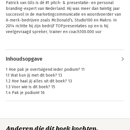
Patrick van Gils is dé #1 pitch- & presentatie- en personal 
branding-expert van Nederland. Hij was meer dan twintig jaar 
succesvol in de marketingcommunicatie en woordvoerder van 
A-merk-bedrijven zoals McDonald’s, Studio100 en Makro. In 
2014 richtte hij zijn bedrijf TOPpresentaties op en is hij 
veelgevraagd spreker, trainer en coach.100.000 uur 
praktijkervaring komt samen in 1 boek: Effectief pitchen en 
presenteren.
Inhoudsopgave
1 Hoe pak je overtuigend ieder podium? 11
1.1 Wat kun jij met dit boek? 13
1.2 Hoe haal jij alles uit dit boek? 13
1.3 Voor wie is dit boek? 15
1.4 Pak je podium! 16
1.5 Wie ben ik? 17
1.6 Vip 18
2 Effectief pitchen en presenteren 21
2.1 Wat is een goede pitch? 21
Anderen die dit boek kochten,
2.2 Wat is een goede presentatie? 22