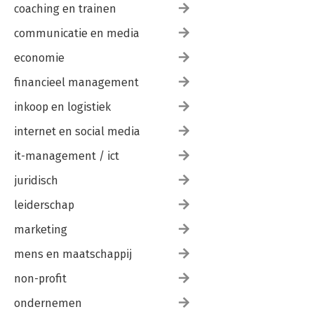
9.3 De fases van een online bijeenkomst 118
coaching en trainen
communicatie en media
10 Je spanning de baas 121
10.1 Welke spanning ervaar jij? 121
economie
10.2 Een andere kijk op spanning 122
10.3 Praktische ontspanningstips 123
financieel management
10.4 De kracht van openheid en kwetsbaarheid 126
10.5 Ontdek jouw inspiratiebronnen 127
inkoop en logistiek
10.6 Tot slot 128
internet en social media
it-management / ict
juridisch
leiderschap
marketing
mens en maatschappij
non-profit
ondernemen