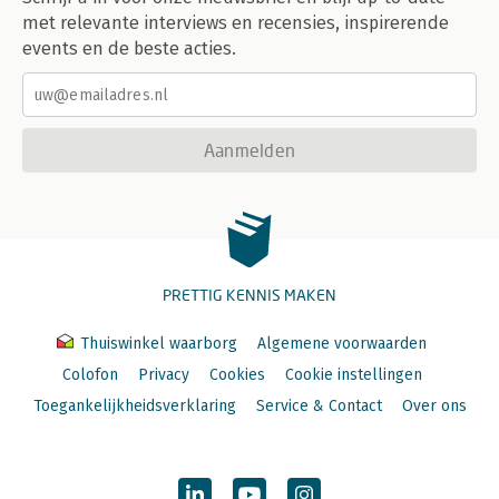
W9. Kunnen we betekenis toevoegen aan een getal of
met relevante interviews en recensies, inspirerende
statistiek? ANCHORING 257
events en de beste acties.
W10. Kunnen we positieve gedachtes ontwerpen? PRIMING 268
Gedrag in de praktijk ontwerpen: AGAIN-interventievragen 274
Gedrag in de praktijk ontwerpen: SPARK-interventievragen 276
Een kleine test: kan je de gedragsinterventies herkennen? 277
Aanmelden
BOUWSTEEN 5: CONCEPTING 281
Inleiding 281
De perfecte beïnvloedingsstrategie: de 4C Influence Flow 282
De 4C Influence Flow in actie 286
De stukjes van de SWAC-puzzel in elkaar zetten: ideeën
omzetten in interventies 287
PRETTIG KENNIS MAKEN
Wat extra advies voor concepting bij het ontwerpen van
gedragsroutines (habits) 289
Thuiswinkel waarborg
Algemene voorwaarden
Enkele voorbeelden van SWAC-interventies 291
Drie laatste adviezen voor concepting 296
Colofon
Privacy
Cookies
Cookie instellingen
Toegankelijkheidsverklaring
Service & Contact
Over ons
BOUWSTEEN 6: SELECTION 299
Inleiding 299
Hoe kies je de interventies die je bij echte mensen zal testen?
299