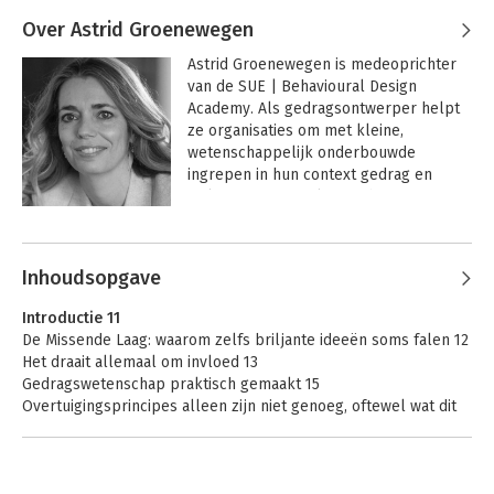
Over Astrid Groenewegen
Astrid Groenewegen is medeoprichter 
van de SUE | Behavioural Design 
Academy. Als gedragsontwerper helpt 
ze organisaties om met kleine, 
wetenschappelijk onderbouwde 
ingrepen in hun context gedrag en 
welzijn structureel te verbeteren. De 
Gelukscode is haar tweede boek. Haar 
Andere boeken door Astrid
eerste boek ‘De Kunst van Gedrag 
Groenewegen
Ontwerpen’ bereikte eerder de 
Inhoudsopgave
nummer 1-positie op 
Managementboek.nl.
Introductie 11
De Missende Laag: waarom zelfs briljante ideeën soms falen 12
Het draait allemaal om invloed 13
Gedragswetenschap praktisch gemaakt 15
Overtuigingsprincipes alleen zijn niet genoeg, oftewel wat dit
boek niet is 16
De SUE | Behavioural Design Method 17
Het is niet zozeer een boek, het is een masterclass met een