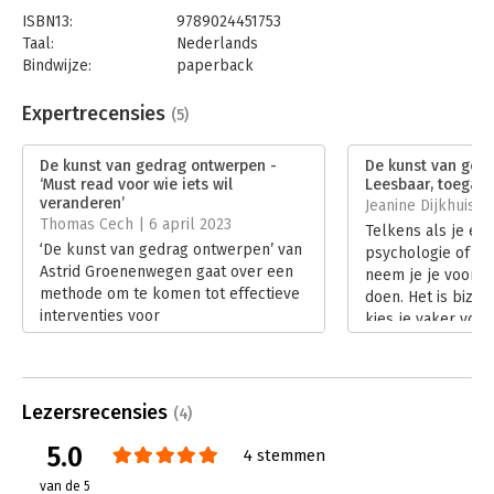
ISBN13:
9789024451753
Taal:
Nederlands
Bindwijze:
paperback
Aantal pagina's:
384
Uitgever:
Boom
Expertrecensies
(5)
Druk:
1
Verschijningsdatum:
23-9-2022
De kunst van gedrag ontwerpen -
De kunst van ged
‘Must read voor wie iets wil
Leesbaar, toegank
Hoofdrubriek:
Psychologie
veranderen’
Jeanine Dijkhuis |
Thomas Cech | 6 april 2023
Telkens als je een
‘De kunst van gedrag ontwerpen’ van
psychologie of we
Astrid Groenenwegen gaat over een
neem je je voor o
methode om te komen tot effectieve
doen. Het is bizar
interventies voor
kies je vaker voor
gedragsveranderingen. De methode
luchtiger onderwe
is relevant voor rollen binnen profit
dat? Datzelfde ge
en non-profit organisaties.
boeken over gedr
Lees verder
Lees verder
Lezersrecensies
(4)
5.0
4 stemmen
van de 5