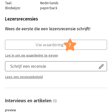
- Een slim boek over iets wat iedere organisatie kan hebben:
Taal:
Nederlands
ambitie
Bindwijze:
paperback
- Een vernieuwend boek met moderne
Aantal pagina's:
176
leiderschapsinstrumenten
Uitgever:
Boom
Lezersrecensies
- Een handzaam boek voor leidinggevenden in organisaties
Druk:
1
Verschijningsdatum:
4-7-2024
Wees de eerste die een lezersrecensie schrijft!
Hoofdrubriek:
Algemeen management
?
Uw waardering
Log in om uw waardering te geven
Schrijf een recensie
Lees ons recensiebeleid
Interviews en artikelen
(1)
preview