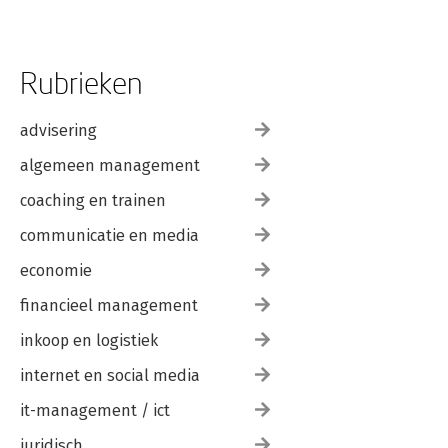
(2012) Talent is goed, ambitie is beter 
(2012, 2019) en Sporen van Talent 
(2014). Zij is als redacteur en columnist 
verbonden aan diverse 
Rubrieken
wetenschappelijke tijdschriften zoals 
de Gids voor 
advisering
Personeelswetenschappen, Tijdschrift 
voor Ontwikkeling in Organisaties, en 
algemeen management
Loopbaanvisie. Eerdere 
redacteurschappen en 
coaching en trainen
onderzoeksrollen waren verbonden 
aan de vakbladen Career Development 
communicatie en media
International, Opleiding & Ontwikkeling 
economie
en Develop. Zij is international member 
van the Academy of Management. Haar 
financieel management
wetenschappelijke werkzaamheden en 
publicaties vormen de basis voor haar 
inkoop en logistiek
lezingen, workshops, seminars en In-
company programma’s, in Nederland en 
internet en social media
andere Europese landen. Ook biedt 
it-management / ict
deze achtergrond een stevig fundament 
voor haar werk als strategisch adviseur 
juridisch