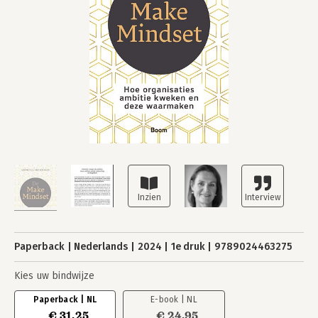
Paperback
Nederlands
2024
1e druk
9789024463275
Kies uw bindwijze
Paperback | NL
E-book | NL
€ 31,25
€ 24,95