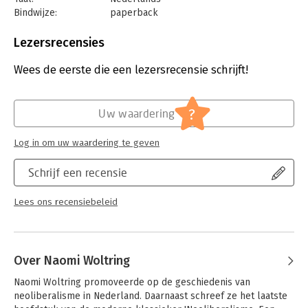
Bindwijze:
paperback
Aantal pagina's:
376
Uitgever:
Boom
Lezersrecensies
Druk:
1
Verschijningsdatum:
27-9-2024
Wees de eerste die een lezersrecensie schrijft!
Hoofdrubriek:
Geschiedenis
?
Uw waardering
Log in om uw waardering te geven
Schrijf een recensie
Lees ons recensiebeleid
Over Naomi Woltring
Naomi Woltring promoveerde op de geschiedenis van 
neoliberalisme in Nederland. Daarnaast schreef ze het laatste 