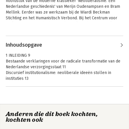
hoofdstuk van de moderne klassieker 'Neoliberalisme. Een 
Nederlandse geschiedenis' van Merijn Oudenampsen en Bram 
Mellink. Eerder was ze werkzaam bij de Wiardi Beckman 
Stichting en het Humanistisch Verbond. Bij het Centrum voor 
Parlementaire Geschiedenis onderzoekt ze het financieel-
economisch beleid van de kabinetten-Lubbers. 
Andere boeken door Naomi
Woltring
Inhoudsopgave
1 INLEIDING 9
Bestaande verklaringen voor de radicale transformatie van de
Nederlandse verzorgingsstaat 11
Discursief institutionalisme: neoliberale ideeën stollen in
instituties 13
De doorwerking van het neoliberalisme: ideeën,
beleidspraktijken en beleidsuitkomsten 21
Opzet van het boek 31
2 MARKTCONFORM BELEID 33
Anderen die dit boek kochten,
Verklaringen voor de invloed van marktwerkingsbeleid 35
De marktconforme
kochten ook
De ideologische context van het marktwerkingsbeleid: de
verzorgingsstaat
‘nieuwe zakelijkheid’ 38