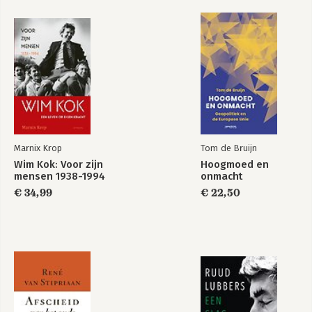
De draaideur 44
De operatie Marktwerking, Deregulering en
Wetgevingskwaliteit 47
Bekijk alle boeken
Ideeën achter marktwerkingsbeleid 54
Beleidsinstrumenten 69
Depolitisering van kritiek 76
Invloed van de mdw-operatie 81
Neoliberalisering door marktwerkingsbeleid 84
3 VAN VOLKSHUISVESTING NAAR WONINGMARKT 87
Verklaringen voor de hervormingen in de volkshuisvesting 89
Marnix Krop
Tom de Bruijn
Kenmerken van neoliberaal woonbeleid 92
Wim Kok: Voor zijn
Hoogmoed en
De draaideur van de volkshuisvesting 94
mensen 1938-1994
onmacht
Verzelfstandiging van woningbouwcorporaties 101
€ 34,99
€ 22,50
Huurbeleid: residualisering 115
Bevordering eigenwoningbezit 126
Neoliberalisering van de volkshuisvesting 139
4 MARKTCONFORME SOCIALE ZEKERHEID 143
Verklaringen voor de hervorming van sociale zekerheid 145
Neoliberale sociale zekerheid 146
De draaideur van de sociale zekerheid 152
Ideeën over de hervorming van de sociale zekerheid 156