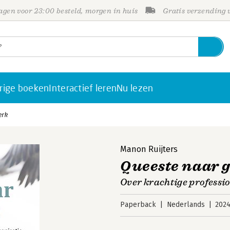
gen voor 23:00 besteld, morgen in huis
Gratis verzending
rige boeken
Interactief leren
Nu lezen
erk
Manon Ruijters
Queeste naar 
Over krachtige professio
Paperback
Nederlands
202