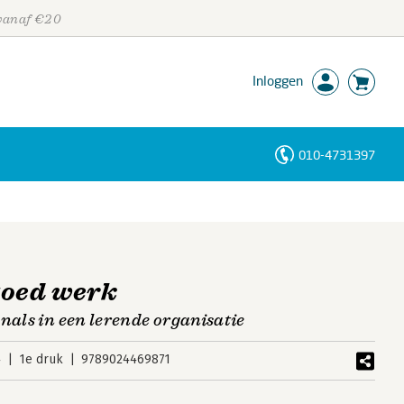
 vanaf €20
Inloggen
010-4731397
Personen
Trefwoorden
goed werk
nals in een lerende organisatie
4
1e druk
9789024469871