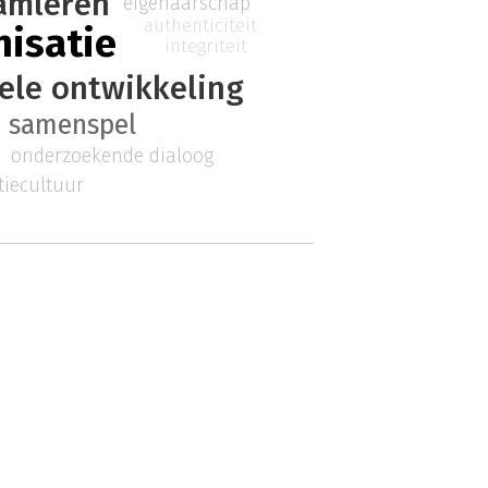
amleren
eigenaarschap
authenticiteit
nisatie
integriteit
ele ontwikkeling
samenspel
onderzoekende dialoog
tiecultuur