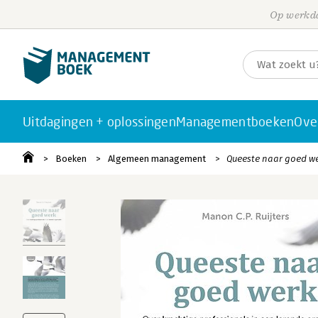
Op werkda
Uitdagingen + oplossingen
Managementboeken
Ove
Boeken
Algemeen management
Queeste naar goed w