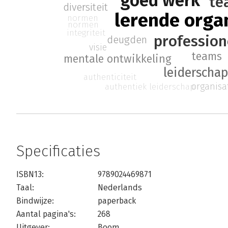
goed werk
te
diversiteit
lerende orga
normen
normen
integriteit
profession
deugden
visie
teams
mentale ontwikkeling
leiderschap
authenticiteit
organisa
authentiek leiderschap
Specificaties
ISBN13:
9789024469871
Taal:
Nederlands
Bindwijze:
paperback
Aantal pagina's:
268
Uitgever:
Boom