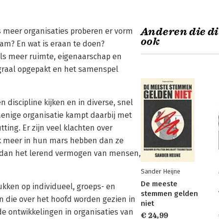
Anderen die di
s meer organisaties proberen er vorm
ook
am? En wat is eraan te doen?
ls meer ruimte, eigenaarschap en
graal opgepakt en het samenspel
 discipline kijken en in diverse, snel
enige organisatie kampt daarbij met
ing. Er zijn veel klachten over
jk meer in hun mars hebben dan ze
m dan het lerend vermogen van mensen,
Sander Heijne
De meeste
ukken op individueel, groeps- en
stemmen gelden
n die over het hoofd worden gezien in
niet
e ontwikkelingen in organisaties van
€ 24,99