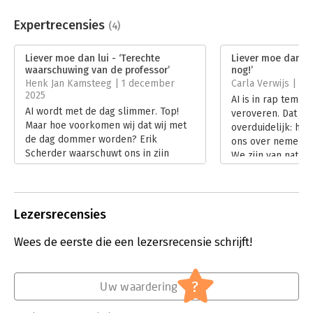
Aantal pagina's:
240
Uitgever:
Athenaeum Uitgeverij
Expertrecensies
(4)
Druk:
1
Verschijningsdatum:
26-8-2025
Liever moe dan lui - ‘Terechte
Liever moe dan lu
waarschuwing van de professor’
nog!’
Hoofdrubriek:
Persoonlijke effectiviteit
,
Psychologie
Henk Jan Kamsteeg | 1 december
Carla Verwijs | 2
2025
AI is in rap tempo
AI wordt met de dag slimmer. Top!
veroveren. Dat AI h
Maar hoe voorkomen wij dat wij met
overduidelijk: het
de dag dommer worden? Erik
ons over nemen. W
Scherder waarschuwt ons in zijn
We zijn van nature
boeiende boek Liever moe dan lui.
dus zo’n chatbot 
Lees verder
voor ons opzoekt,
prettig. Maar let o
Scherder in Liever
Lezersrecensies
denken en je hers
hem betreft staat
Wees de eerste die een lezersrecensie schrijft!
intelligentie’.
Lees verder
?
Uw waardering