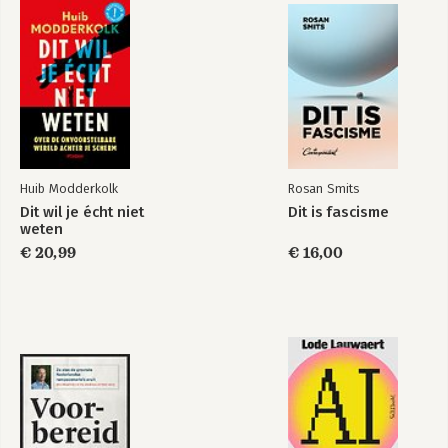
Liever moe dan lui
Oud worden, jong
blijven
Huib Modderkolk
Rosan Smits
Dit wil je écht niet
Dit is fascisme
weten
€ 20,99
€ 16,00
Singing in the brain
Hart voor je brein