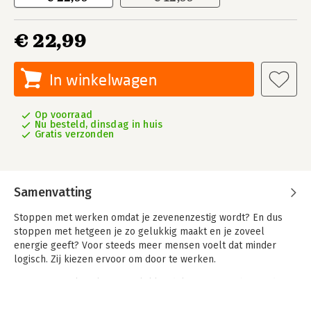
€ 22,99
In winkelwagen
Op voorraad
Nu besteld, dinsdag in huis
Gratis verzonden
Samenvatting
Stoppen met werken omdat je zevenenzestig wordt? En dus
stoppen met hetgeen je zo gelukkig maakt en je zoveel
energie geeft? Voor steeds meer mensen voelt dat minder
logisch. Zij kiezen ervoor om door te werken.
In Langer werken, langer gelukkig delen vrouwen boven de
zevenenzestig hun inspirerende verhalen over het vinden van
betekenis in werk, zelfs na het bereiken van de