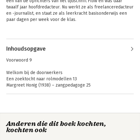
een van de oprichters van het tijdschrift Flow en was daar 
twaalf jaar hoofdredacteur. Nu werkt ze als freelanceredacteur 
en -journalist, en staat ze als leerkracht basisonderwijs een 
paar dagen per week voor de klas.
Andere boeken door Astrid van der
Hulst
Inhoudsopgave
Voorwoord 9
Welkom bij de doorwerkers
Een zoektocht naar rolmodellen 13
Margreet Honig (1938) – zangpedagoge 25
‘Er is nog veel om je op te verheugen’
Doorwerkers: de cijfers 35
Miep Gros (1927) – winkelier en naaister 43
‘De winkel is als een hond: je moet de deur uit’
Van Nederland huisvrouwenland naar doorwerkende vrouwen
Anderen die dit boek kochten,
53
Langer werken,
kochten ook
langer gelukkig
Liesbeth Woertman (1954) – hoogleraar psychologie 59
‘Werken is voor mij als de kleur van mijn ogen,