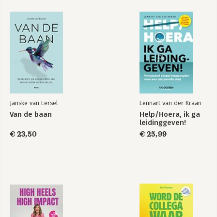
een volkomen vanzelfsprekendheid’
De doorwerkers van morgen 69
Annie Onderwater (1939) – kaasboerin 73
Bekijk alle boeken
‘Als ik stop dan houdt het op’
Waarom zou je doorwerken? De feiten 81
Emiko Kannan (1950) – bloemschikker en medisch tolk 000
‘Werk vormt de kern van wie ik ben’
Doorwerkers wereldwijd 000
Ans Tiecken (1938) – kleuteronderwijzeres 85
‘Toen ik zevenenvijftig was moest ik met pensioen.
Daar zat ik dus niet op te wachten’
Janske van Eersel
Lennart van der Kraan
Nieuwe (werk)woorden 93
Van de baan
Help/Hoera, ik ga
Leonoor Broeder (1950) – uitgever 109
leidinggeven!
‘Als ik het druk heb, kan ik betere beslissingen nemen,
€ 23,50
€ 25,99
dan ben ik scherp’
Bij zo’n bedrijf wil je wel 117
Toos Enkelaar (1951) – kinderrechter 123
‘Een dag zomaar voorbij laten gaan voelt als een dag
niet geleefd’
Doorwerkers: good for the business 135
Ina Reijn (1954) – reorganisatiemanager 139
‘Ik wil mijn denkkracht kunnen blijven aanspreken’
Werk als identiteit 149