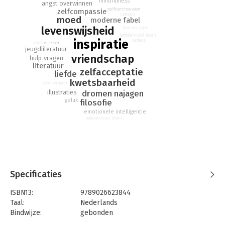
mindfulness
angst overwinnen
Horse’ is prachtig vertaald door Arthur Japin, waardoor de
zelfvertrouwen
zelfcompassie
teksten nog dichterbij komen. Een moderne klassieker, die je
cadeau
moed
moderne fabel
kijk op het leven verandert.
levenswijsheid
levensvragen
betekenisvol leven
inspiratie
cadeau
levenslessen
jeugdliteratuur
vriendschap
hulp vragen
literatuur
zelfacceptatie
liefde
kwetsbaarheid
levensvragen
dromen najagen
illustraties
geluk
filosofie
emotionele intelligentie
betekenisvol leven
Specificaties
ISBN13:
9789026623844
Taal:
Nederlands
Bindwijze:
gebonden
Aantal pagina's:
128