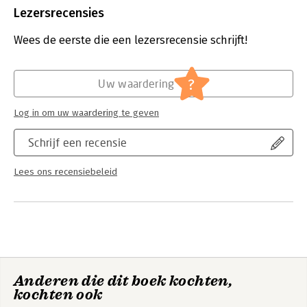
Uitgever:
Uitgeverij Kok
Lezersrecensies
Druk:
1
Verschijningsdatum:
3-3-2020
Wees de eerste die een lezersrecensie schrijft!
Hoofdrubriek:
Filosofie
,
Jeugd
?
Uw waardering
Log in om uw waardering te geven
Schrijf een recensie
Lees ons recensiebeleid
Anderen die dit boek kochten,
kochten ook