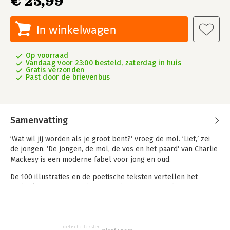
€ 25,99
In winkelwagen
Op voorraad
Vandaag voor 23:00 besteld, zaterdag in huis
Gratis verzonden
Past door de brievenbus
Samenvatting
‘Wat wil jij worden als je groot bent?’ vroeg de mol. ‘Lief,’ zei
de jongen. ‘De jongen, de mol, de vos en het paard’ van Charlie
Mackesy is een moderne fabel voor jong en oud.
De 100 illustraties en de poëtische teksten vertellen het
verhaal van een bijzondere vriendschap, tussen de jongen en
de drie dieren. De universele lessen die ze samen leren zijn
stuk voor stuk levenswijsheden.
De Nederlandse editie van ‘The Boy, the Mole, the Fox and the
poëtische teksten