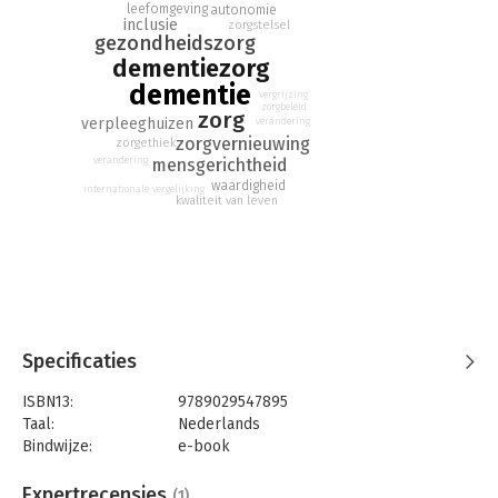
leefomgeving
autonomie
inclusie
zorgstelsel
gezondheidszorg
dementiezorg
dementie
vergrijzing
zorgbeleid
zorg
verpleeghuizen
verandering
zorgvernieuwing
zorgethiek
mensgerichtheid
verandering
waardigheid
internationale vergelijking
kwaliteit van leven
Specificaties
ISBN13:
9789029547895
Taal:
Nederlands
Bindwijze:
e-book
Beveiliging:
watermerk
Bestandsformaat:
epub
Expertrecensies
(1)