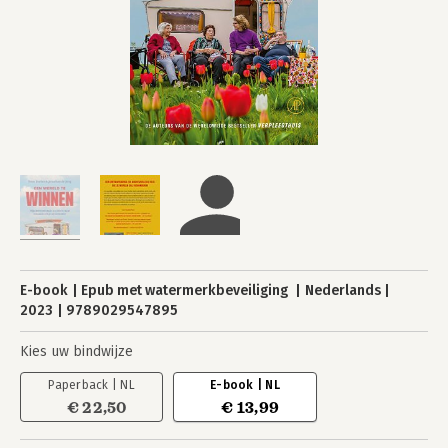
E-book
Epub met watermerkbeveiliging
Nederlands
2023
9789029547895
Kies uw bindwijze
Paperback | NL
E-book | NL
€ 22,50
€ 13,99