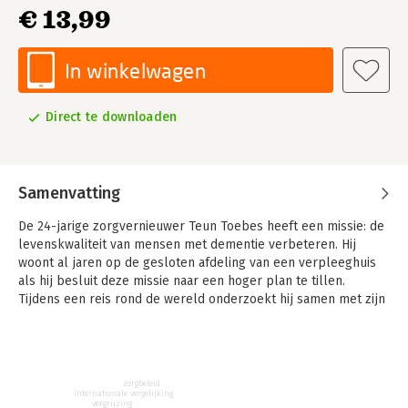
€ 13,99
In winkelwagen
Direct te downloaden
Samenvatting
De 24-jarige zorgvernieuwer Teun Toebes heeft een missie: de
levenskwaliteit van mensen met dementie verbeteren. Hij
woont al jaren op de gesloten afdeling van een verpleeghuis
als hij besluit deze missie naar een hoger plan te tillen.
Tijdens een reis rond de wereld onderzoekt hij samen met zijn
goede vriend en filmmaker Jonathan de Jong hoe in andere
landen wordt omgegaan met dementie en wat we van elkaar
kunnen leren om de toekomst mooier en inclusiever te maken.
zorgbeleid
internationale vergelijking
vergrijzing