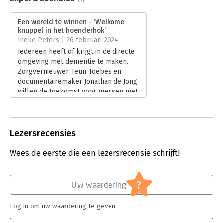
Aantal pagina's:
234
Uitgever:
De Arbeiderspers
Een wereld te winnen - ‘Welkome
Verschijningsdatum:
14-11-2023
knuppel in het hoenderhok’
Ineke Peters | 26 februari 2024
Hoofdrubriek:
Literatuur en romans
Iedereen heeft of krijgt in de directe
omgeving met dementie te maken.
Zorgvernieuwer Teun Toebes en
documentairemaker Jonathan de Jong
willen de toekomst voor mensen met
dementie verbeteren en maakten de
film Human Forever en schreven ‘Een
wereld te winnen’.
Lees verder
Lezersrecensies
Wees de eerste die een lezersrecensie schrijft!
?
Uw waardering
Log in om uw waardering te geven