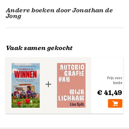
Andere boeken door Jonathan de
Jong
Een Wereld te
winnen
Vaak samen gekocht
Bekijk alle boeken
Prijs voor
beide
Een Wereld te
€ 41,49
winnen
Bekijk alle boeken