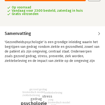
Op voorraad
Vandaag voor 23:00 besteld, zaterdag in huis
Gratis verzonden
Samenvatting
'Gezondheidspsychologie' is een grondige inleiding waarin het
begrijpen van gedrag rondom ziekte en gezondheid, zowel van
de patiënt als zijn omgeving, centraal staat. Onderwerpen
zoals gezond gedrag, stress, preventie, ziek worden,
ziektebeleving en de impact van ziekte op de omgeving zijn
hieraan gerelateerd en worden uitgebreid besproken. Het
boek is overzichtelijk opgebouwd rond drie thema's: -
gezondheid, gezond gedrag en gezond blijven; - ziek worden
en de gezondheidszorg; - ziek zijn en de impact hiervan op het
individu en zijn omgeving. Deze drie thema's worden
besproken vanuit verschillende invalshoeken, zoals de
gezond gedrag
biomedisch model
ziektebeleving
economische aspecten, menselijke relaties en erfelijke
ziektebeleving
stress
eigenschappen. Naast een sterk theoretisch kader bevat
gedrag
zorg
psychologie
biomedisch model
Gezondheidspsychologie veel didactische elementen, zoals