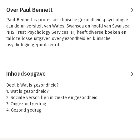
Over Paul Bennett
Paul Bennett is professor klinische gezondheidspsychologie 
aan de universiteit van Wales, Swansea en hoofd van Swansea 
NHS Trust Psychology Services. Hij heeft diverse boeken en 
talloze losse uitgaven over gezondheid en klinische 
psychologie gepubliceerd.
Andere boeken door Paul Bennett
Inhoudsopgave
Gezondheidspsychologie
Introduction to
Health Psychology
Deel I: Wat is gezondheid?
1. Wat is gezondheid?
2. Sociale verschillen in ziekte en gezondheid
3. Ongezond gedrag
4. Gezond gedrag
5. Modellen voor het voorspellen van gezondheidsgedrag
6. Het risico op ziekte verkleinen
7. Populatiebenadering voor de volksgezondheid