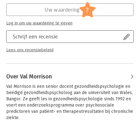
social work. Nederlandse bewerking: Hans Te Baerts, Laurent
Hoofdrubriek:
Psychologie
Voets en Joséphine Jammaers.
?
Uw waardering
Log in om uw waardering te geven
Schrijf een recensie
Lees ons recensiebeleid
Over Val Morrison
Val Morrison is een senior docent gezondheidspsychologie en 
beëdigd gezondheidspsycholoog aan de universiteit van Wales, 
Bangor. Ze geeft les in gezondheidspsychologie sinds 1992 en 
voert een onderzoeksprogramma over psychosociale 
predictoren van patiënt- en therapeutresultaten bij chronische 
ziekte.
Andere boeken door Val Morrison