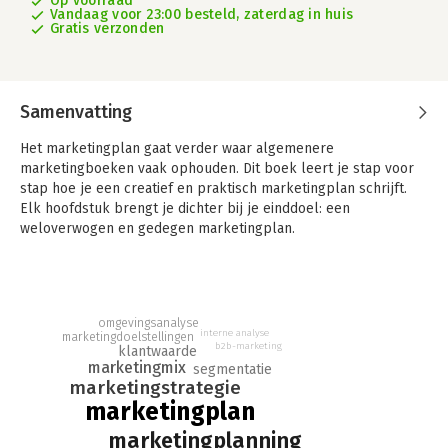
Op voorraad
Vandaag voor 23:00 besteld, zaterdag in huis
Gratis verzonden
Samenvatting
Het marketingplan gaat verder waar algemenere
marketingboeken vaak ophouden. Dit boek leert je stap voor
stap hoe je een creatief en praktisch marketingplan schrijft.
Elk hoofdstuk brengt je dichter bij je einddoel: een
weloverwogen en gedegen marketingplan.
Nieuw in deze vierde editie is het model van marketingplanning
dat aan het begin van elk hoofdstuk terugkeert, zodat je
precies weet waar je bent in het proces. Daarnaast zijn de
checklists verbeterd, met daarin nuttige vragen die iedereen
omgevingsanalyse
die een marketingplan schrijft zichzelf moet stellen. Ook bevat
interne analyse
marketingdoelstellingen
het boek aansprekende, geactualiseerde voorbeelden uit
b2b-marketing
klantwaarde
marketingmix
binnen- en buitenland, met specifieke aandacht voor bedrijven
segmentatie
marketingstrategie
die op de Nederlandse markt actief zijn. Tegelijkertijd geeft
marketingplan
deze editie je een goed overzicht van de nieuwste
marketingontwikkelingen, waaronder social media,
marketingplanning