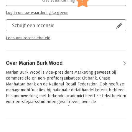
?
Log in om uw waardering te geven
Schrijf een recensie
Lees ons recensiebeleid
Over Marian Burk Wood
Marian Burk Wood is vice-president Marketing geweest bij 
commerciële en non-profitorganisaties: Citibank, Chase 
Manhattan bank en de National Retail Federation. Ook heeft ze 
managementfuncties bij nationale detailhandelketens bekleed. 
In samenwerking met bekende academici heeft ze tekstboeken 
voor eerstejaarsstudenten geschreven, over de 
grondbeginselen van marketing (met dr. Bill Nichels, University 
of Maryland), over de grondbeginselen van adverteren (met 
Courtland Bovée, Grossmont College) en de grondbeginselen 
van management (met Courland Bovée, Grossmont College).
