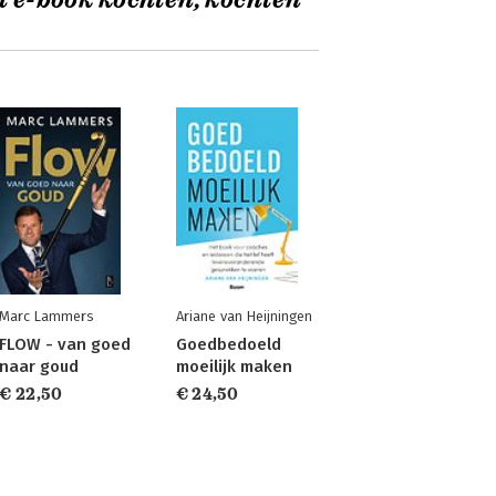
t e-book kochten, kochten
Marc Lammers
Ariane van Heijningen
FLOW - van goed
Goedbedoeld
naar goud
moeilijk maken
€ 22,50
€ 24,50