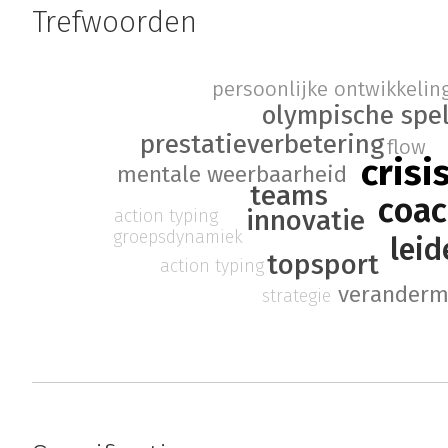
Trefwoorden
persoonlijke ontwikkelin
olympische spe
prestatieverbetering
flow
crisi
mentale weerbaarheid
teams
coac
innovatie
action typing
groepsdynamiek
lei
topsport
action typing
verander
strategie