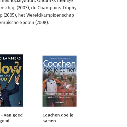
meshockeyelftal. Ondanks menige 
enschap (2003), de Champoins Trophy 
p (2005), het Wereldkampioenschap 
lympische Spelen (2008).
 - van goed
Coachen doe je
 goud
samen