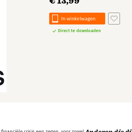
€ 13,99
In winkelwagen
Direct te downloaden
financiële crisis een zegen, voor zowel