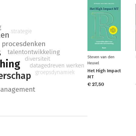
g
strategie
len
procesdenken
s
talentontwikkeling
Steven van den
diversiteit
hing
Heuvel
datagedreven werken
Het High Impact
groepsdynamiek
derschap
MT
€ 27,50
management