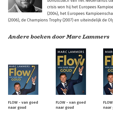
bondscoach van het Nederlands da
crisis won hij het Europees Kampio
(2004), het Europees Kampioenscha
(2006), de Champions Trophy (2007) en uiteindelijk de O
Andere boeken door Marc Lammers
FLOW - van goed
FLOW - van goed
FLOW
naar goud
naar goud
naar