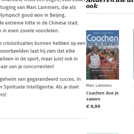
Anderen die di
ook
vertuiging van Marc Lammers, die als
ympisch goud won in Beijing.
e extreme hitte in de Chinese stad.
in even zovele voordelen.
die crisissituaties kunnen hebben op een
voorbeelden laat hij zien dat elke
lleen in de sport, maar juist ook in
 maar van je concurrenten!
 geheim van gegarandeerd succes. In
Marc Lammers
Spirituele Intelligentie. Als je doet
Coachen doe je
rs!
samen
€ 8,99