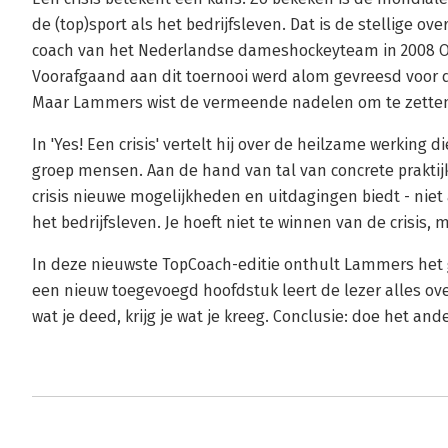
de (top)sport als het bedrijfsleven. Dat is de stellige o
coach van het Nederlandse dameshockeyteam in 2008 Ol
Voorafgaand aan dit toernooi werd alom gevreesd voor d
Maar Lammers wist de vermeende nadelen om te zetten 
In 'Yes! Een crisis' vertelt hij over de heilzame werking 
groep mensen. Aan de hand van tal van concrete praktijk
crisis nieuwe mogelijkheden en uitdagingen biedt - niet a
het bedrijfsleven. Je hoeft niet te winnen van de crisis,
In deze nieuwste TopCoach-editie onthult Lammers het
een nieuw toegevoegd hoofdstuk leert de lezer alles over 
wat je deed, krijg je wat je kreeg. Conclusie: doe het ande