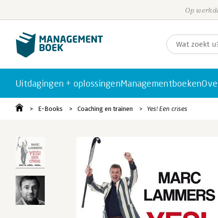
Op werkda
Uitdagingen + oplossingen
Managementboeken
Ove
E-Books
Coaching en trainen
Yes! Een crises