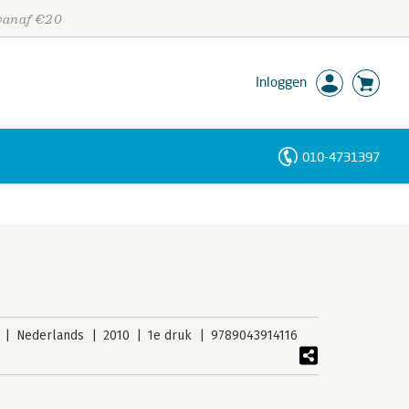
 vanaf €20
Inloggen
010-4731397
Personen
Trefwoorden
Nederlands
2010
1e druk
9789043914116