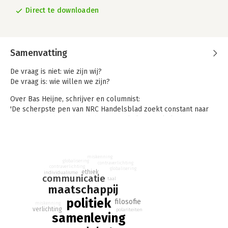
Direct te downloaden
Samenvatting
De vraag is niet: wie zijn wij?
De vraag is: wie willen we zijn?
Over Bas Heijne, schrijver en columnist:
'De scherpste pen van NRC Handelsblad zoekt constant naar
ongerijmdheden in het debat, geeft links zowel als rechts
ervan langs, maar kan ook binnen één stukje een schakering
aan nuances toveren zonder ooit grijs te worden.' - De
Standaard
miskenning
globalisering
contraverlichting
'De beste in zijn vak.' - Vrij Nederland
contraverlichting
globalisering
ethiek
individualisme
communicatie
taal
maatschappij
politiek
filosofie
miskenning
verlichting
polariteiten
samenleving