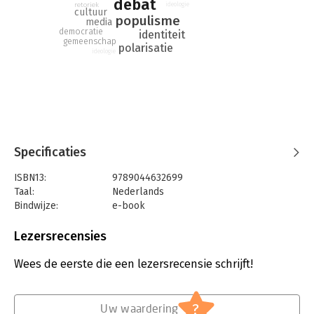
debat
retoriek
ideologie
cultuur
populisme
media
democratie
identiteit
gemeenschap
polarisatie
ideologie
Specificaties
ISBN13:
9789044632699
Taal:
Nederlands
Bindwijze:
e-book
Beveiliging:
watermerk
Bestandsformaat:
epub
Lezersrecensies
Aantal pagina's:
58
Uitgever:
Prometheus
Wees de eerste die een lezersrecensie schrijft!
Druk:
1
Verschijningsdatum:
27-1-2017
?
Uw waardering