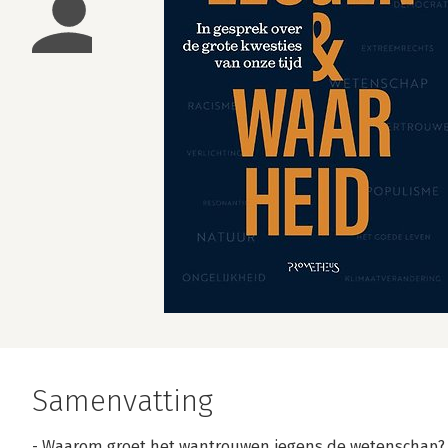
Samenvatting
- Waarom groet het wantrouwen jegens de wetenschap?