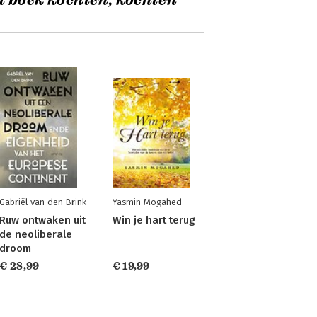
t boek kochten, kochten
Gabriël van den Brink
Yasmin Mogahed
Ruw ontwaken uit
Win je hart terug
de neoliberale
droom
€ 28,99
€ 19,99