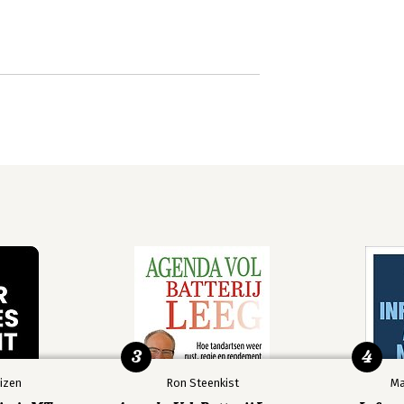
3
4
izen
Ron Steenkist
Ma