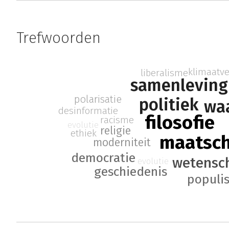
Trefwoorden
klimaatv
liberalisme
samenleving
polarisatie
politiek
wa
desinformatie
filosofie
racisme
evolutie
religie
ethiek
maatsch
moderniteit
democratie
wetensc
evolutie
geschiedenis
populi