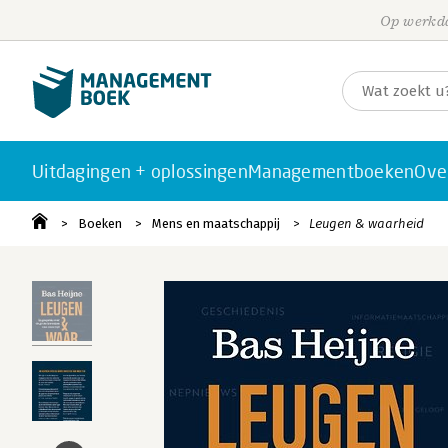
Op werkda
Uitdagingen + oplossingen
Managementboeken
Ove
Boeken
Mens en maatschappij
Leugen & waarheid