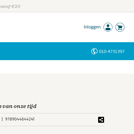
 vanaf €20
Inloggen
010-4731397
Personen
Trefwoorden
s van onze tijd
9789044644241