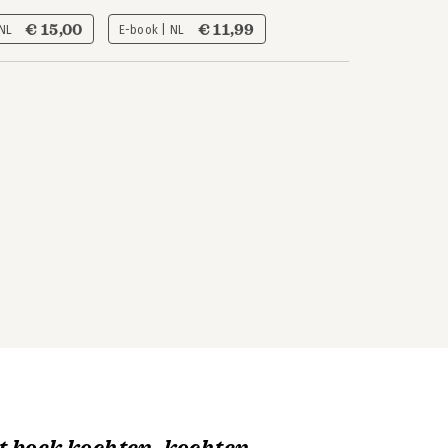
€ 15,00
€ 11,99
 NL
E-book | NL