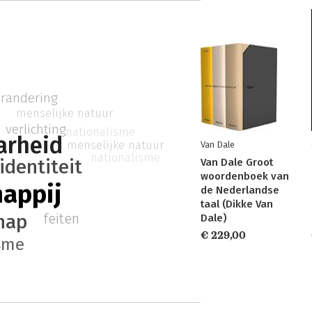
erandering
menselijke natuur
verlichting
nationalisme
arheid
menselijke natuur
Van Dale
nationalisme
identiteit
Van Dale Groot
woordenboek van
appij
de Nederlandse
taal (Dikke Van
hap
feiten
Dale)
€ 229,00
sme