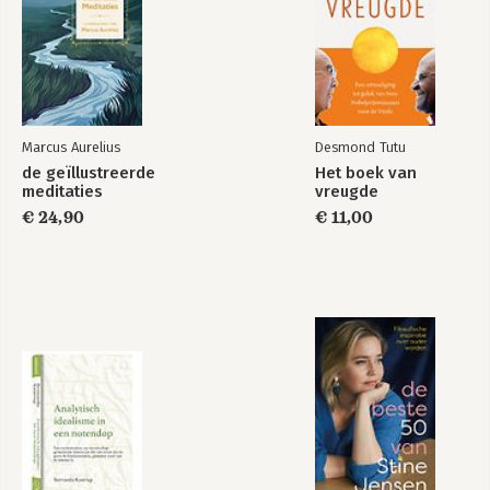
The Pleasures and
Weg van liefde
Sorrows of Work
Bekijk alle boeken
Marcus Aurelius
Desmond Tutu
de geïllustreerde
Het boek van
meditaties
vreugde
€ 24,90
€ 11,00