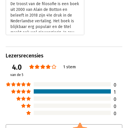
Hoofdrubriek:
Filosofie
De troost van de filosofie is een boek
uit 2000 van Alain de Botton en
beleeft in 2018 zijn 41e druk in de
Nederlandse vertaling. Het boek is
blijkbaar erg populair en de titel
maakt ook wel nieuwsgierig. Je zou
bijna een soort filosofisch
zelfhulpboek verwachten. Maar het is
geen zelfhulpboek en ook niet erg
Lezersrecensies
filosofisch.
Lees verder
4.0
1 stem
van de 5
0
1
0
0
0