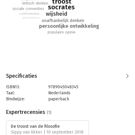
troost
kritisch denken
socrates
sociale conventies
wijsheid
conformisme
geschiedenis
onafhankelijk denken
persoonlijke ontwikkeling
populaire opinie
Specificaties
ISBN13:
9789045048345
Taal:
Nederlands
Bindwijze:
paperback
Aantal pagina's:
304
Uitgever:
Atlas-Contact
Expertrecensies
(1)
Druk:
44
Verschijningsdatum:
13-12-2022
De troost van de filosofie
Sippy van Akker | 10 september 2018