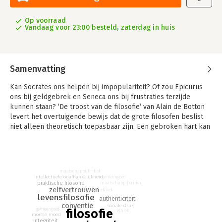
Op voorraad
Vandaag voor 23:00 besteld, zaterdag in huis
Samenvatting
Kan Socrates ons helpen bij impopulariteit? Of zou Epicurus
ons bij geldgebrek en Seneca ons bij frustraties terzijde
kunnen staan? ‘De troost van de filosofie’ van Alain de Botton
levert het overtuigende bewijs dat de grote filosofen beslist
niet alleen theoretisch toepasbaar zijn. Een gebroken hart kan
geheeld worden met de filosofie van Schopenhauer en
moeilijkheden in het menselijk bestaan zijn weliswaar
vervelend maar ook een absolute noodzaak, aldus sprak
Nietzsche.
maatschappijkritiek
intellectuele onafhankelijkheid
gemeengoed
praktische filosofie
maatschappijkritiek
zelfvertrouwen
ethiek
levensfilosofie
authenticiteit
conventie
sociale druk
filosofie
gemeengoed
ethiek
morele moed
integriteit