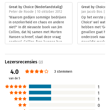
Verschijningsdatum:
18-8-2012
Great by Choice (Nederlandstalig)
Great by Choice (
Peter de Roode | 10 oktober 2012
Jan Jacob Bos | 7 
Hoofdrubriek:
Organisatiekunde
'Waarom gedijen sommige bedrijven
Op het eerste gezi
in onzekerheid en chaos en andere
Choice' wel wat 
niet?' In dit nieuwste boek van Jim
hebben met 'Good 
Collins, dat hij samen met Morten
gevallen gaat het
Hansen schreef, staat deze vraag
onderzoek naar wa
centraal. Collins-fans kunnen hun
geweldig maakt. S
hart ophalen met 'Great by Choice':
gelukkig: Jim Coll
veel onderzoek, interessante
jaar onderzoek w
conclusies met de nodige uitbreiding
meesterwerk afge
Lezersrecensies
van het managementjargon. Maar ook
Lees verder
(2)
de Collins-critici komen ruimschoots
4.0
3 stemmen
aan hun trekken. Ze zullen zich de
vragen stellen: 'Wat moeten we met
van de 5
deze inzichten?' en 'Is hier geen
sprake van jumping to conclusions?'
1
Lees verder
1
1
0