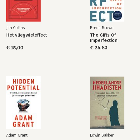
Bekijk alle boeken
Jim Collins
Brené Brown
Het vliegwieleffect
The Gifts Of
Collaboration
Imperfection
€ 15,00
€ 24,83
Bekijk alle boeken
Adam Grant
Edwin Bakker