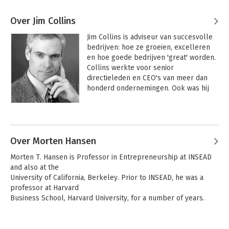
Over Jim Collins
Jim Collins is adviseur van succesvolle 
bedrijven: hoe ze groeien, excelleren 
en hoe goede bedrijven 'great' worden. 
Collins werkte voor senior 
directieleden en CEO's van meer dan 
honderd ondernemingen. Ook was hij 
werkzaam in de sociale sector. 

Andere boeken door Jim Collins
Jim Collins is afgestudeerd in business 
administration en wiskunde aan de 
Stanford University. Bovendien heeft hij 
Over Morten Hansen
diploma's gehaald aan de University of 
Morten T. Hansen is Professor in Entrepreneurship at INSEAD 
Colorado en de Peter F. Drucker 
and also at the

Graduate School of Management 
University of California, Berkeley. Prior to INSEAD, he was a 
(Claremont Graduate University).
professor at Harvard

Business School, Harvard University, for a number of years.
Andere boeken door Morten