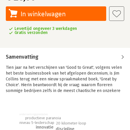
In winkelwagen
Levertijd ongeveer 3 werkdagen
Gratis verzonden
Samenvatting
Tien jaar na het verschijnen van 'Good to Great', volgens velen
het beste businessboek van het afgelopen decennium, is Jim
Collins terug met een nieuw spraakmakend boek, 'Great by
Choice'. Hierin beantwoordt hij de vraag: waarom floreren
sommige bedrijven zelfs in de meest chaotische en onzekere
omstandigheden en andere niet?
Succes, zo beweert Collins, is met name een kwestie van
goede, gedisciplineerde keuzes maken. Ook neemt hij stelling
ondernemingsprestaties
tegen het alom geaccepteerde idee dat we 'in deze snelle
productieve paranoia
niveau 5-leiderschap
20 kilometer-loop
tijden' direct moeten reageren en schakelen. Dat leidt juist
innovatie
discipline
vaak tot ondoordachte manoeuvres. Deze en andere conclusies