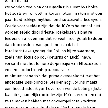
waard maakt.
We vonden veel van onze gading in Great by Choice.
Net zoals wij, wil Collins korte metten maken met een
paar hardnekkige mythes rond succesvolle bedrijven.
Goede voorbeelden zijn dat de 10x’ers helemaal niet
worden geleid door drieste, roekeloze visionaire
leiders en al evenmin dat ze veel meer geluk hadden
dan hun rivalen. Aansprekend is ook het
karakteristieke gedrag dat Collins bij ze waarnam,
zoals hun focus op RoL (Returns on Luck), nauw
verwant met het lemonade-principe van Effectuation,
en een productiviteitsparanoia voor
minimumscenario’s dat prima overeenkomt met het
affordable loss-principe. Sterker nog, Collins maakt
een heel duidelijk punt over een van de belangrijkste
kwesties, namelijk controle: zijn 10x’ers erkennen dat
ze te maken hebben met onvoorspelbare krachten,
maar ze wijzen resoluut de suggestie van de hand