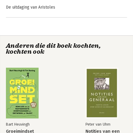
De uitdaging van Aristoles
Deel 1: Het emotionele brein
Deel 2: De aard van de emotionele intelligentie
Deel 3: Het toepassen van emotionele intelligentie
Deel 4: Buitenkansen
Deel 5: Emotionele ontwikkeling
Anderen die dit boek kochten,
Sociale intelligentie
Daniel Goleman
kochten ook
over Leiderschap
Appendix
Noten
Nawoord
Register
Bart Heuvingh
Peter van Uhm
Groeimindset
Notities van een