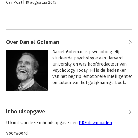
Ger Post
19 augustus 2015
Over Daniel Goleman
Daniel Goleman is psycholoog. Hij 
studeerde psychologie aan Harvard 
University en was hoofdredacteur van 
Psychology Today. Hij is de bedenker 
van het begrip 'emotionele intelligentie' 
en auteur van het gelijknamige boek. 
'Emotionele intelligentie' verscheen in 
1996 en werd in meer dan twintig talen 
Andere boeken door Daniel
vertaald.
Goleman
Inhoudsopgave
U kunt van deze inhoudsopgave een
PDF downloaden
Voorwoord