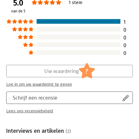
5.0
Verschijningsdatum:
5-4-2016
1 stem
van de 5
Hoofdrubriek:
Psychologie
1
0
0
0
0
?
Uw waardering
Log in om uw waardering te geven
Schrijf een recensie
Lees ons recensiebeleid
Interviews en artikelen
(2)