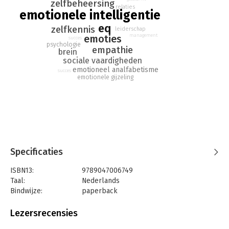
Emotionele intelligentie
werd in veertig talen vertaald;
zelfbeheersing
relaties
wereldwijd zijn er vijf miljoen exemplaren van verkocht.
emotionele intelligentie
eq
zelfkennis
leiderschap
emoties
management
succes
psychologie
empathie
brein
sociale vaardigheden
emotioneel analfabetisme
succes
emotionele gijzeling
Specificaties
ISBN13:
9789047006749
Taal:
Nederlands
Bindwijze:
paperback
Aantal pagina's:
448
Uitgever:
Business Contact
Lezersrecensies
Druk:
52