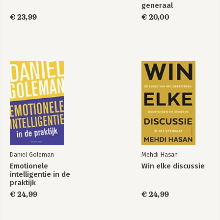
generaal
HBR's 10 Must
Optimaal
Reads for New
€ 23,99
€ 20,00
Managers, Updated
and Expanded
(featuring
"Becoming the
Boss" by Linda A.
Hill)
Bekijk alle boeken
Daniel Goleman
Mehdi Hasan
Emotionele
Win elke discussie
intelligentie in de
praktijk
€ 24,99
€ 24,99