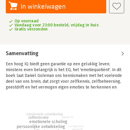
In winkelwagen
Op voorraad
Vandaag voor 23:00 besteld, vrijdag in huis
Gratis verzonden
Samenvatting
Een hoog IQ biedt geen garantie op een gelukkig leven;
minstens even belangrijk is het EQ, het 'emotiequotiënt'. In dit
boek laat Daniel Goleman ons kennismaken met het voelende
deel van ons brein, dat zorgt voor zelfkennis, zelfbeheersing,
geestdrift en het vermogen eigen emoties te herkennen en
onszelf te motiveren.
Emotionele vaardigheden blijken niet alleen belangrijker te
zijn dan rationele, ze zijn ook van doorslaggevend belang voor
succes in werk en relaties en voor ons lichamelijk
emotionele ontwikkeling
zelfmotivatie
geestdrift
welbevinden.
emotionele scholing
persoonlijke ontwikkeling
management
geestdrift