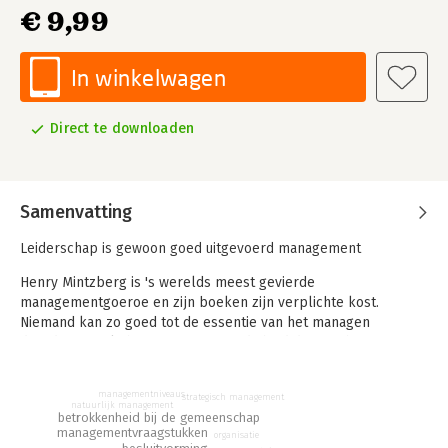
€ 9,99
In winkelwagen
Direct te downloaden
Samenvatting
Leiderschap is gewoon goed uitgevoerd management
Henry Mintzberg is 's werelds meest gevierde
managementgoeroe en zijn boeken zijn verplichte kost.
Niemand kan zo goed tot de essentie van het managen
doordringen als hij. Het is een vaardigheid die u zich eigen
moet maken, niet iets wat u op een business school leert,
aldus Mintzberg.
managementniveaus
strategisch management
natuurlijk management
Zijn boek 'Managing' uit 2009 is inmiddels een standaardwerk
betrokkenheid bij de gemeenschap
managementvraagstukken
voor managers geworden. Maar de meeste managers hebben
organisatie