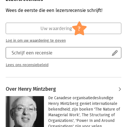
Aantal pagina's:
133
Uitgever:
Business Contact
Wees de eerste die een lezersrecensie schrijft!
Druk:
1
Verschijningsdatum:
6-3-2014
?
Uw waardering
Hoofdrubriek:
Algemeen management
Log in om uw waardering te geven
Schrijf een recensie
Lees ons recensiebeleid
Over Henry Mintzberg
De Canadese organisatiedeskundige 
Henry Mintzberg geniet internationale 
bekendheid; zijn boeken 'The Nature of 
Managerial Work', The Structuring of 
Organizations', 'Power In and Around 
Organizations' zijn voor velen 