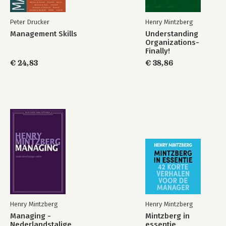
Tot de managementessentie komen
-De onvermijdelijk imperfecte manager
Peter Drucker
Henry Mintzberg
-Ongelukkige en gezonde organisaties
Management Skills
Understanding
-Een raamwerk voor effectiviteit
Organizations-
-Selectie, beoordeling en ontwikkeling van effectieve
Finally!
managers
€ 24,83
€ 38,86
-Management, natuurlijk
Opdracht
Bibliografie
Register
Over de auteur
Henry Mintzberg
Henry Mintzberg
Managing -
Mintzberg in
Nederlandstalige
essentie