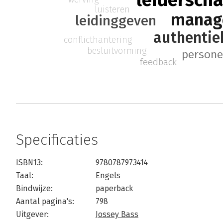
leidersch
luisteren
manag
leidinggeven
authentie
conflicthantering
besluitvorming
person
feedback
Specificaties
ISBN13:
9780787973414
Taal:
Engels
Bindwijze:
paperback
Aantal pagina's:
798
Uitgever:
Jossey Bass