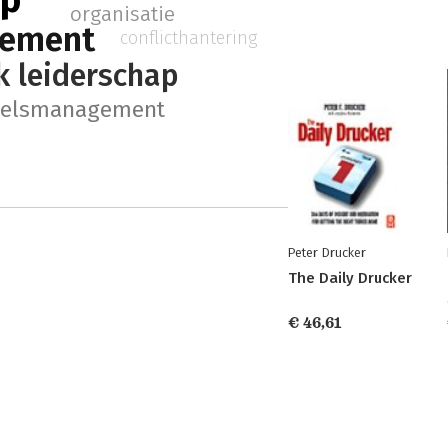
ap
organisatie
ement
conflicthantering
k leiderschap
eelsmanagement
Peter Drucker
The Daily Drucker
€ 46,61