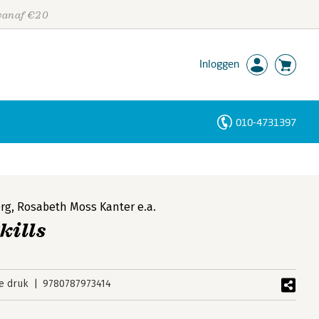
 vanaf €20
Inloggen
010-4731397
Personen
Trefwoorden
rg
,
Rosabeth Moss Kanter
e.a.
ills
e druk
9780787973414