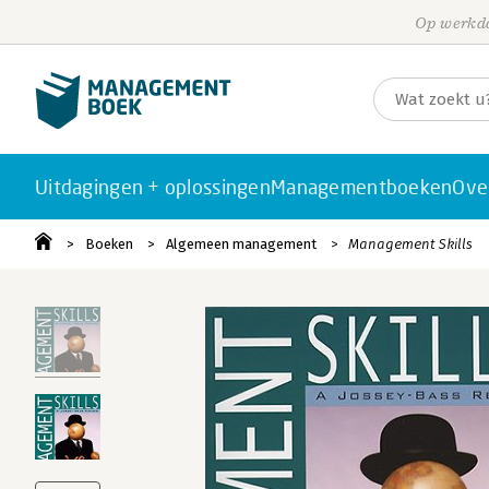
Op werkda
Uitdagingen + oplossingen
Managementboeken
Ove
Boeken
Algemeen management
Management Skills