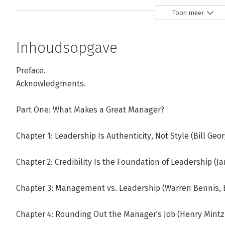
Over Rosabeth Moss Kanter
Toon meer
Rosabeth Moss Kanter (1943) doceert business aan de Ha
Inhoudsopgave
onder meer hoogleraar sociologie aan de universiteit van
van de Harvard Business Review (1989-1992).

Preface.
Acknowledgments.
Ze publiceerde onder andere Men and Women of the Corp
(1985), When Giants Learn to Dance (1990), Confidence (2
Part One: What Makes a Great Manager?
Andere boeken door Rosabeth Moss 
Chapter 1: Leadership Is Authenticity, Not Style (Bill Geo
Chapter 2: Credibility Is the Foundation of Leadership (J
Bekijk alle boeken
Chapter 3: Management vs. Leadership (Warren Bennis, 
Chapter 4: Rounding Out the Manager's Job (Henry Mintz