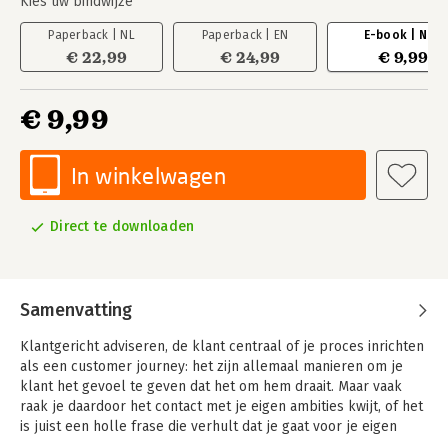
Kies uw bindwijze
Paperback | NL
Paperback | EN
E-book | NL
€ 22,99
€ 24,99
€ 9,99
€ 9,99
In winkelwagen
Direct te downloaden
Samenvatting
Klantgericht adviseren, de klant centraal of je proces inrichten
als een customer journey: het zijn allemaal manieren om je
klant het gevoel te geven dat het om hem draait. Maar vaak
raak je daardoor het contact met je eigen ambities kwijt, of het
is juist een holle frase die verhult dat je gaat voor je eigen
gewin. Jouw doel en het belang van de klant staan vaak op