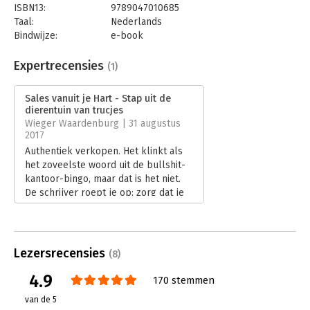
ISBN13:
9789047010685
Taal:
Nederlands
Bindwijze:
e-book
Beveiliging:
watermerk
Bestandsformaat:
epub
Expertrecensies
(1)
Aantal pagina's:
123
Uitgever:
Business Contact
Sales vanuit je Hart - Stap uit de
Druk:
1
dierentuin van trucjes
Verschijningsdatum:
8-6-2017
Wieger Waardenburg | 31 augustus
2017
Hoofdrubriek:
Reclame en verkoop
Authentiek verkopen. Het klinkt als
het zoveelste woord uit de bullshit-
kantoor-bingo, maar dat is het niet.
De schrijver roept je op: zorg dat je
oprecht geïnteresseerd bent, word
naïef, ga vragen stellen en kap met
die f*cking trucjes.
Lees verder
Lezersrecensies
(8)
4.9
170 stemmen
van de 5