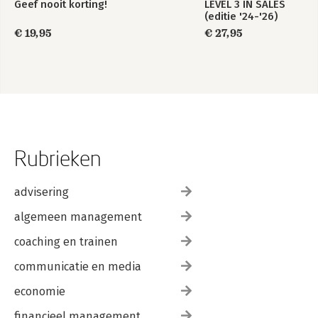
Geef nooit korting!
LEVEL 3 IN SALES
Omgaan met reacties en bezwaren van de klant
(editie '24-'26)
Samen concluderen
€ 19,95
€ 27,95
Epiloog
Noten
Rubrieken
advisering
algemeen management
coaching en trainen
communicatie en media
economie
financieel management