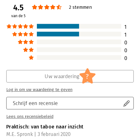
Druk:
1
4.5
Verschijningsdatum:
9-10-2019
2 stemmen
van de 5
Hoofdrubriek:
Personeelsmanagement
1
1
0
0
0
?
Uw waardering
Log in om uw waardering te geven
Schrijf een recensie
Lees ons recensiebeleid
Praktisch: van taboe naar inzicht
M.E. Spronk | 3 februari 2020