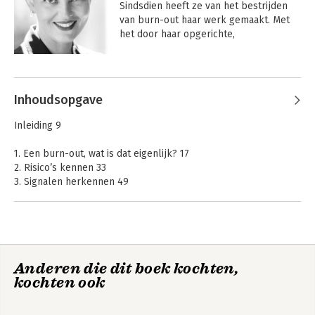
Sindsdien heeft ze van het bestrijden 
van burn-out haar werk gemaakt. Met 
het door haar opgerichte, 
toonaangevende bureau Bye Bye 
Burnout heeft ze al vele organisaties 
Andere boeken door Mascha Mooy
met succes geholpen bij de aanpak van 
burn-out. Dit boek is onderdeel van 
Inhoudsopgave
haar missie om Nederland en België 
zoveel mogelijk burn-out-vrij te maken.
Inleiding 9
1. Een burn-out, wat is dat eigenlijk? 17
2. Risico’s kennen 33
3. Signalen herkennen 49
4. Een burn-out voorkomen 65
5. Omgaan met een burn-out 97
6. Herstellen van een burn-out 119
7. Rechten en plichten in het re-integratieproces 141
8. Helemaal beter? 177
Bye Bye Burnout
Anderen die dit boek kochten,
kochten ook
Tot slot 185
Dankwoord 187
Over de auteur 190