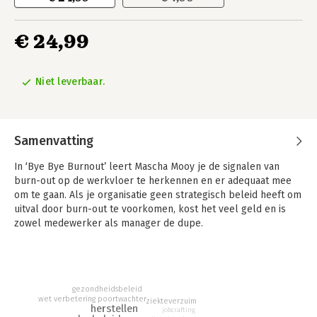
€ 24,99
Niet leverbaar.
Samenvatting
In ‘Bye Bye Burnout’ leert Mascha Mooy je de signalen van
burn-out op de werkvloer te herkennen en er adequaat mee
om te gaan. Als je organisatie geen strategisch beleid heeft om
uitval door burn-out te voorkomen, kost het veel geld en is
zowel medewerker als manager de dupe.
Dit boek helpt daar verandering in te brengen. Het laat zien
welke verschillende stadia burn-out kent, hoe je omgaat met
een uitgevallen medewerker (en zijn of haar collega’s), wat je
kunt doen om het herstel te bevorderen en hoe je de re-
gezondheidsbeleid
wet verbetering poortwachter
ziekteverzuim
integratie het beste vormgeeft. En natuurlijk krijg je advies en
herstellen
jobcrafting