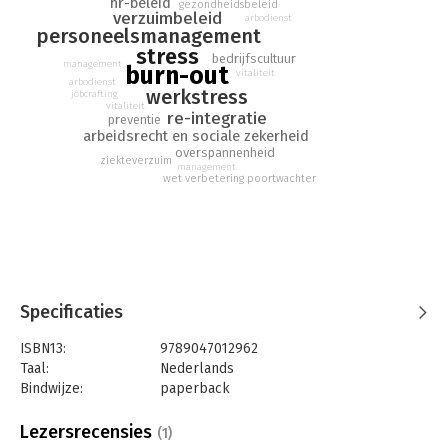
bewezen effectieve tips om burn-out te helpen voorkomen.
hr-beleid
gezondheidsbeleid
verzuimbeleid
arbodienst
Want dat is uiteindelijk waar je naar streeft: een werkomgeving
personeelsmanagement
waar burn-out geen kans krijgt.
stress
bedrijfscultuur
management
burn-out
vitaliteit
arbodienst
werkstress
jobcrafting
vitaliteit
re-integratie
preventie
arbeidsrecht en sociale zekerheid
overspannenheid
ziekteverzuim
management
wet verbetering poortwachter
Specificaties
ISBN13:
9789047012962
Taal:
Nederlands
Bindwijze:
paperback
Aantal pagina's:
224
Uitgever:
Business Contact
Lezersrecensies
(1)