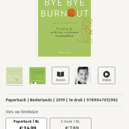
Paperback
Nederlands
2019
1e druk
9789047012962
Kies uw bindwijze
Paperback | NL
E-book | NL
€ 24,99
€ 7,99