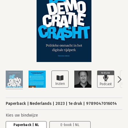
NIEUW
Paperback
Nederlands
2023
1e druk
9789047016014
Kies uw bindwijze
Paperback | NL
E-book | NL