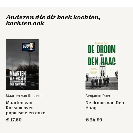
7. De veiligheidsparadox 156
8. Hoe we de waanzinnige wisselwerking kunnen doorbreken
Anderen die dit boek kochten,
182
De democratie
kochten ook
9. Hoe we de digitale samenleving kunnen verbeteren 218
crasht
Slotwoord 232
Dankwoord 235
Lijst van denkfouten en drogredenen in dit boek 237
Bekijk alle boeken
Lijst van ICT-begrippen in dit boek 243
Lijst van belangrijke bronnen en geïnterviewde personen 249
Noten 253
Maarten van Rossem
Benjamin Duerr
Maarten van
De droom van Den
Rossem over
Haag
populisme en onze
democratie
€ 17,50
€ 24,99