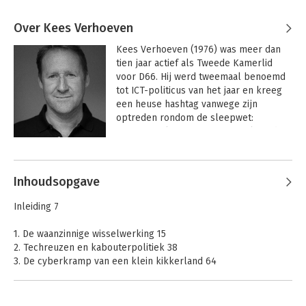
Over Kees Verhoeven
Kees Verhoeven (1976) was meer dan 
tien jaar actief als Tweede Kamerlid 
voor D66. Hij werd tweemaal benoemd 
tot ICT-politicus van het jaar en kreeg 
een heuse hashtag vanwege zijn 
optreden rondom de sleepwet: 
#weesgeenkees. Na zijn vertrek uit de 
Tweede Kamer richtte hij in 2021 Bureau 
Andere boeken door Kees
Digitale Zaken op waarmee hij bedrijven 
Verhoeven
en overheden helpt met digitale 
Inhoudsopgave
vraagstukken. Zijn missie is een 
menselijke samenleving in het digitale 
Inleiding 7
tijdperk. Geregeld geeft hij lezingen, 
trainingen en gastcolleges over dit 
1. De waanzinnige wisselwerking 15
onderwerp. 
2. Techreuzen en kabouterpolitiek 38
3. De cyberkramp van een klein kikkerland 64
4. Een technisch hoogstandje met diepe dalen 87
5. Het gigalek en het bestuurlijk gebrek 108
6. Glinsterende databergen 131