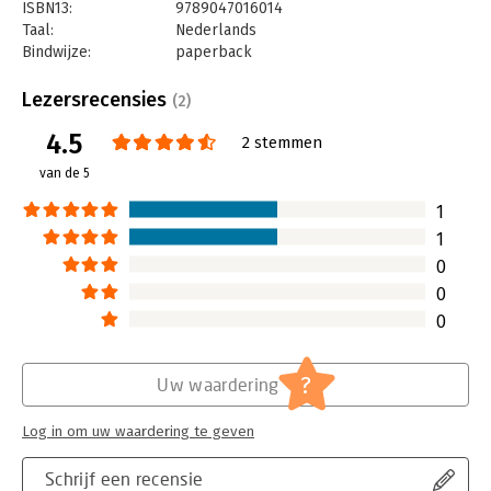
ISBN13:
9789047016014
Taal:
Nederlands
Bindwijze:
paperback
Aantal pagina's:
272
Uitgever:
Business Contact
Lezersrecensies
(2)
Druk:
1
4.5
Verschijningsdatum:
20-1-2023
2 stemmen
van de 5
Hoofdrubriek:
Mens en maatschappij
Jongbloed:
Staatsinrichting algemeen
1
1
0
0
0
?
Uw waardering
Log in om uw waardering te geven
Schrijf een recensie