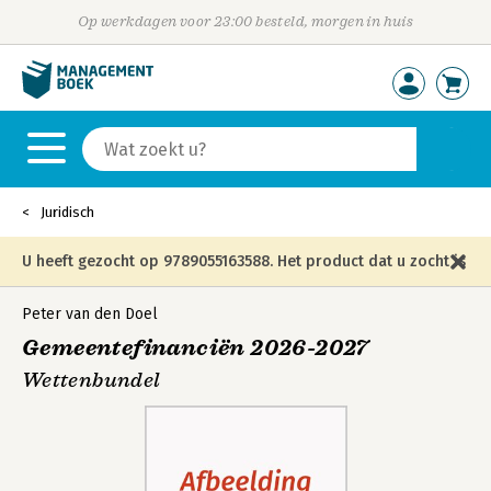
Op werkdagen voor 23:00 besteld, morgen in huis
Juridisch
U heeft gezocht op 9789055163588. Het product dat u zocht is
niet meer in die editie leverbaar en is vervangen door de
Peter van den Doel
Gemeentefinanciën 2026-2027
onderstaande editie.
Wettenbundel