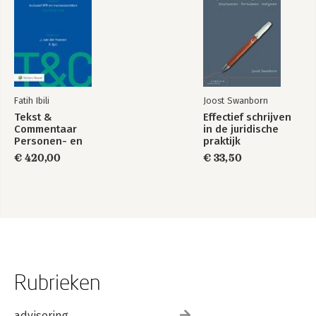
Fatih Ibili
Joost Swanborn
Tekst &
Effectief schrijven
Commentaar
in de juridische
Personen- en
praktijk
Familierecht
€ 420,00
€ 33,50
Rubrieken
advisering