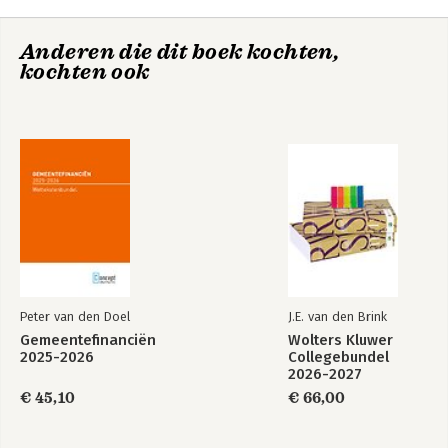
Druk:
1
Verschijningsdatum:
17-8-2026
Anderen die dit boek kochten,
Hoofdrubriek:
Juridisch
kochten ook
Jongbloed:
Staatsinrichting - Lagere overheden
algemeen
Peter van den Doel
J.E. van den Brink
Gemeentefinanciën
Wolters Kluwer
2025-2026
Collegebundel
2026-2027
€ 45,10
€ 66,00