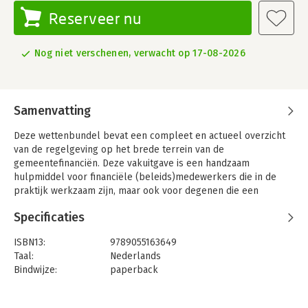
Reserveer nu
Nog niet verschenen, verwacht op 17-08-2026
Samenvatting
Deze wettenbundel bevat een compleet en actueel overzicht
van de regelgeving op het brede terrein van de
gemeentefinanciën. Deze vakuitgave is een handzaam
hulpmiddel voor financiële (beleids)medewerkers die in de
praktijk werkzaam zijn, maar ook voor degenen die een
opleiding volgen op het gebied van Gemeentefinanciën.
Specificaties
ISBN13:
9789055163649
Taal:
Nederlands
Bindwijze:
paperback
Aantal pagina's:
314
Uitgever:
Concept uitgeefgroep