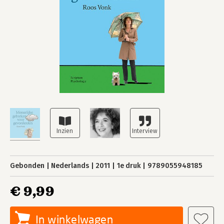
Gebonden
Nederlands
2011
1e druk
9789055948185
€ 9,99
In winkelwagen