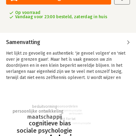
Op voorraad
Vandaag voor 23:00 besteld, zaterdag in huis
Samenvatting
Het lijkt zo gevoelig en authentiek: 'je gevoel volgen' en 'niet
over je grenzen gaan'. Maar het ís vaak gewoon uw zin
doordrijven en in een klein beperkt wereldje blijven. In het
verlangen naar eigenheid zijn we te veel met onszelf bezig,
terwijl dat niet eens zelfkennis oplevert. U wordt wijzer en
vrijer door om u heen te kijken.
Met haar scherpe en luchtige observaties, ondersteund door
recent psychologisch onderzoek, haalt Roos Vonk onze illusies
over onszelf een voor een onderuit. Hoe we in groepen
besluitvorming
vooroordelen
persoonlijke ontwikkeling
communicatie
beslissingen nemen waar niemand het in z'n hart mee eens is,
vertrouwen
maatschappij
ook al menen we nog zo onafhankelijk te zijn. Hoe de passie
tit for tat
cognitieve bias
verdwijnt in een goede relatie, en waarom het helpt als u een
communicatie
sociale psychologie
foute man hebt, of bent. Waarom macht de creativiteit