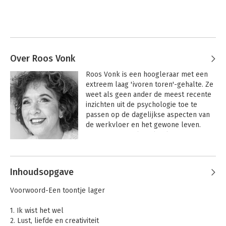
Over Roos Vonk
Roos Vonk is een hoogleraar met een 
extreem laag 'ivoren toren'-gehalte. Ze 
weet als geen ander de meest recente 
inzichten uit de psychologie toe te 
passen op de dagelijkse aspecten van 
de werkvloer en het gewone leven. 
Daarmee vertaalt ze kwalitatief 
hoogwaardige kennis naar praktische 
Andere boeken door Roos Vonk
tips en adviezen voor het dagelijks 
leven. Als hoogleraar aan de Radboud 
Inhoudsopgave
Universiteit Nijmegen doet ze 
onderzoek naar zelfkennis, sociale 
Voorwoord-Een toontje lager
interactie, beïnvloeding en 
gedragsverandering. Ze is daarnaast 
1. Ik wist het wel
een veelgevraagd spreker voor o.a. 
2. Lust, liefde en creativiteit
managers en HR-mensen. Tevens geeft 