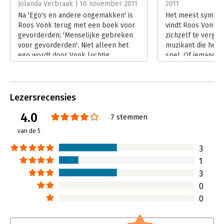
Hoofdrubriek:
Psychologie
Jolanda Verbraak | 16 november 2011
2011
Na 'Ego's en andere ongemakken' is
Het meest sympat
Roos Vonk terug met een boek voor
vindt Roos Vonk 
gevorderden; 'Menselijke gebreken
zichzelf te verget
voor gevorderden'. Niet alleen het
muzikant die helem
ego wordt door Vonk luchtig
spel. Of iemand d
geanalyseerd en bekritiseerd. Alle
gracht in springt
menselijke gebreken komen langs:
te redden. Of wan
van zogenaamd authentiek zijn tot
fluitende vogels 
zelfbedrog. En dat doet de
schoffelen in de tu
Lezersrecensies
hoogleraar sociale psychologie
Lees verder
4.0
bijzonder scherp en onderbouwd.
7 stemmen
Lees verder
van de 5
3
1
3
0
0