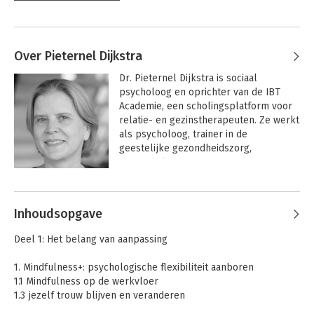
Over Pieternel Dijkstra
Dr. Pieternel Dijkstra is sociaal 
psycholoog en oprichter van de IBT 
Academie, een scholingsplatform voor 
relatie- en gezinstherapeuten. Ze werkt 
als psycholoog, trainer in de 
geestelijke gezondheidszorg, 
onderzoeker en auteur. De laatste jaren 
werkt ze vooral vanuit de derde 
Andere boeken door Pieternel
generatie cognitieve gedragstherapie, 
Dijkstra
waar IBCT een onderdeel van is.
Inhoudsopgave
Deel 1: Het belang van aanpassing
1. Mindfulness+: psychologische flexibiliteit aanboren
1.1 Mindfulness op de werkvloer
1.3 jezelf trouw blijven en veranderen
1.4 Het grotere geheel