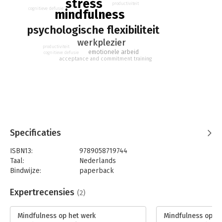
stress
productiviteit
cognitieve defusie
mindfulness
psychologische flexibiliteit
werkplezier
productiviteit
emotionele arbeid
cognitieve defusie
acceptance and commitment training
Specificaties
ISBN13:
9789058719744
Taal:
Nederlands
Bindwijze:
paperback
Aantal pagina's:
110
Uitgever:
Uitgeverij Thema
Expertrecensies
(2)
Druk:
1
Verschijningsdatum:
13-3-2015
Mindfulness op het werk
Mindfulness op he