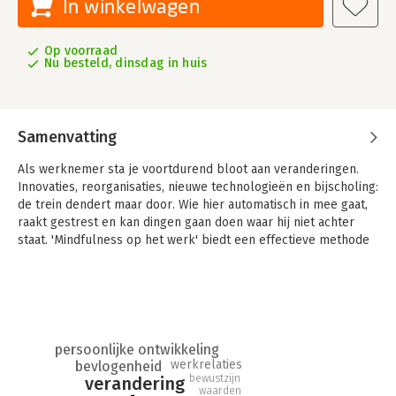
In winkelwagen
Op voorraad
Nu besteld, dinsdag in huis
Samenvatting
Als werknemer sta je voortdurend bloot aan veranderingen.
Innovaties, reorganisaties, nieuwe technologieën en bijscholing:
de trein dendert maar door. Wie hier automatisch in mee gaat,
raakt gestrest en kan dingen gaan doen waar hij niet achter
staat. 'Mindfulness op het werk' biedt een effectieve methode
die je helpt om bewust om te gaan met veranderingen op het
werk en de emoties en conflicten die daarmee gepaard gaan.
Met behulp van technieken uit de Mindfulness en de
Acceptance and Commitment Training (ACT) leer je om, in alle
hectiek van het werk, je waarden trouw te blijven en met
persoonlijke ontwikkeling
bevlogenheid te blijven werken. Het resultaat: je wordt niet
werkrelaties
bevlogenheid
langer geleefd, maar bepaalt zelf de richting van je leven en je
bewustzijn
verandering
waarden
werk.