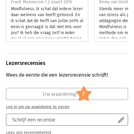
Frank Munnecom | 2 maart 2016
Remy van Gelder |
Hoofdrubriek:
Persoonlijke effectiviteit
Mindfulness, ik schat dat iedere lezer
Steeds meer mens
daar weleens van heeft gehoord. En
van stress als ge
ik schat dat de helft van jullie zelfs al
uitdagingen die de
eens is gevraagd: is dat niet iets voor
Mindfulness is een
jou? Ik heb die vraag zelf in ieder
methode om met s
geval al een paar keer voorbij horen
Het is dan ook nie
komen.
de literatuur op h
Lees verder
mindfulness zo st
‘Mindfulness op h
Lezersrecensies
Pieternel Dijkstr
we door de bomen
Wees de eerste die een lezersrecensie schrijft!
zien. Het boek is 
onderscheidend, r
en een must voor
wil weten over he
?
Uw waardering
mindfulness op he
Lees verder
Log in om uw waardering te geven
Schrijf een recensie
Lees ons recensiebeleid