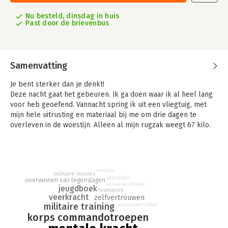
Nu besteld, dinsdag in huis
Past door de brievenbus
Samenvatting
Je bent sterker dan je denkt!
Deze nacht gaat het gebeuren. Ik ga doen waar ik al heel lang
voor heb geoefend. Vannacht spring ik uit een vliegtuig, met
mijn hele uitrusting en materiaal bij me om drie dagen te
overleven in de woestijn. Alleen al mijn rugzak weegt 67 kilo.
Daar komt de rest nog bij. Ik spring niet alleen. Mijn team
bestaat uit tien personen. Stuk voor stuk goed getrainde
commando’s die bereid zijn om voor elkaar door het vuur te
gaan.
motivatie
militaire missies
Van een kleine jongen op het speciaal onderwijs tot aan
psychologie
overwinnen van tegenslagen
survivaltechnieken
spannende commandomissies. In Missie Mentale Kracht volg je
jeugdboek
teamwork
de reis van Dai Carter, die tien jaar bij het Korps
veerkracht
zelfvertrouwen
militaire training
survivaltechnieken
Commandotroepen diende, de special forces van de
korps commandotroepen
Koninklijke Landmacht.
Met zijn verhaal laat Dai zien hoe belangrijk het is om mentaal