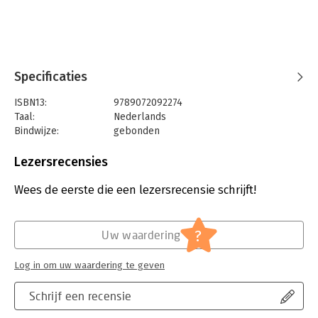
Specificaties
ISBN13:
9789072092274
Taal:
Nederlands
Bindwijze:
gebonden
Aantal pagina's:
164
Uitgever:
Rendement
Lezersrecensies
Druk:
1
Verschijningsdatum:
20-10-2022
Wees de eerste die een lezersrecensie schrijft!
Hoofdrubriek:
IT-management / ICT
,
Juridisch
Jongbloed:
Strafrecht - Computercriminaliteit (incl.
?
Uw waardering
phishing, ddos)
Log in om uw waardering te geven
Schrijf een recensie