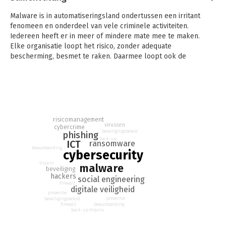
Malware is in automatiseringsland ondertussen een irritant
fenomeen en onderdeel van vele criminele activiteiten.
Iedereen heeft er in meer of mindere mate mee te maken.
Elke organisatie loopt het risico, zonder adequate
bescherming, besmet te raken. Daarmee loopt ook de
continuïteit van het werk, en misschien zelfs het voortbestaan
van uw bedrijf, serieus gevaar.
Dit boek geeft u een kijkje in de duistere wereld van trojans en
phishers, hackers en social engineers. Ook is er veel aandacht
voor de valkuilen die u als gebruiker of als organisatie langs
risicomanagement
de digitale snelweg tegenkomt. Met al die kennis kunt u
virussen
cybercrime
beveiligingsbeleid
phishing
vervolgens maatregelen nemen om die digitale narigheid
back-up
ICT
ransomware
buiten de deur te houden. En om er geen slachtoffer van te
bewustwording
cybersecurity
worden.
trojans
malware
beveiliging
hackers
social engineering
firewall
digitale veiligheid
preventie
preventie
beveiligingsbeleid
firewall
bewustwording
back-up
trojans