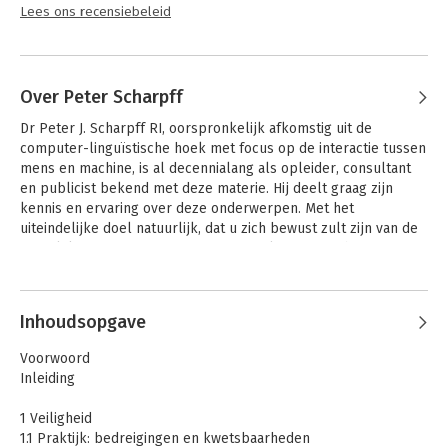
Lees ons recensiebeleid
Over Peter Scharpff
Dr Peter J. Scharpff RI, oorspronkelijk afkomstig uit de 
computer-linguïstische hoek met focus op de interactie tussen 
mens en machine, is al decennialang als opleider, consultant 
en publicist bekend met deze materie. Hij deelt graag zijn 
kennis en ervaring over deze onderwerpen. Met het 
uiteindelijke doel natuurlijk, dat u zich bewust zult zijn van de 
mogelijke risico’s en gevaren. Want Malware en Cybersecurity 
behoren tot de verplichte kost voor iedereen die zich veilig wil 
Andere boeken door Peter Scharpff
voelen en ook veilig wil zijn in de digitale wereld.
Inhoudsopgave
Voorwoord
Inleiding
1 Veiligheid
1.1 Praktijk: bedreigingen en kwetsbaarheden