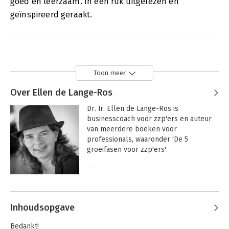
goed en leerzaam. In één ruk uitgelezen en
geïnspireerd geraakt.
Toon meer
Over Ellen de Lange-Ros
Dr. Ir. Ellen de Lange-Ros is 
businesscoach voor zzp'ers en auteur 
van meerdere boeken voor 
professionals, waaronder 'De 5 
groeifasen voor zzp'ers'.

Ellen combineert haar 
wetenschappelijke achtergrond in de 
Andere boeken door Ellen de
Technische Bedrijfskunde en haar 
Lange-Ros
ervaring in de corporate wereld met 
Inhoudsopgave
jarenlange praktijkervaring als 
ondernemer en coach van slimme en 
Bedankt!