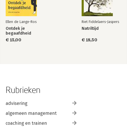
Doe mee aan de groeiprogramma's
Ellen de Lange-Ros
Riet Fiddelaers-Jaspers
Ontdek je
Natriltijd
begaafdheid
€ 15,00
€ 18,50
Rubrieken
advisering
algemeen management
coaching en trainen