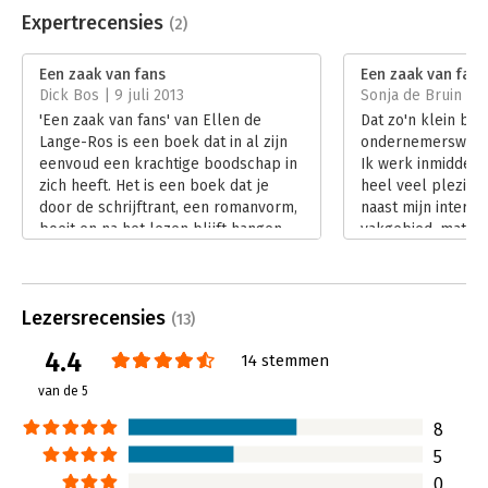
Uitgever:
Faxion
Expertrecensies
(2)
Druk:
1
Verschijningsdatum:
15-3-2014
Een zaak van fans
Een zaak van fans
Dick Bos | 9 juli 2013
Sonja de Bruin | 11
Hoofdrubriek:
Algemeen management
'Een zaak van fans' van Ellen de
Dat zo'n klein bo
Serie:
Een zaak van
Lange-Ros is een boek dat in al zijn
ondernemerswijsh
eenvoud een krachtige boodschap in
Ik werk inmiddels 
zich heeft. Het is een boek dat je
heel veel plezier
door de schrijftrant, een romanvorm,
naast mijn interes
boeit en na het lezen blijft hangen.
vakgebied, matelo
Dan doe je het goed volgens mij!
door het 'vak' on
Lees verder
Lees verder
Lezersrecensies
(13)
4.4
14 stemmen
van de 5
8
5
0