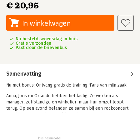
€ 20,95
In winkelwagen
Nu besteld, woensdag in huis
Gratis verzonden
Past door de brievenbus
Samenvatting
Nu met bonus: Ontvang gratis de training 'Fans van mijn zaak'
Anna, Joris en Orlando hebben het lastig. Ze werken als
manager, zelfstandige en winkelier, maar hun omzet loopt
terug. Op een avond belanden ze samen bij een rockconcert
van de zanger David. Hoewel hij in de grote media nooit veel
aandacht krijgt, blijkt hij volle zalen te trekken. Hoe doet hij
dat? In een serie opdrachten deelt David zijn sleutel tot groei
met Anna, Joris en Orlando. Manager Joris twijfelt, winkelier
businessmodel
Orlando gaat enthousiast aan de slag en zelfstandige Anna