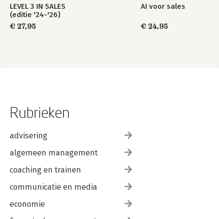
LEVEL 3 IN SALES
AI voor sales
-Gezamenlijk probleem
(editie '24-'26)
1. Doorvragen op dat wat je niet begrijpt
2. Inspireren
€ 27,95
€ 24,95
-Expertise
-Leverancierskwaliteiten
-In je vingers snijden
-Mitsen en maren
3. Het gesprek op gang houden
4. Met een complexe DMU samenwerken
-Categorieën
-Strategie
Rubrieken
VERKOPEN
-Inleiding
advisering
-Waardepropositie
algemeen management
-Drietrapsraket
-Pitch
coaching en trainen
-Presentatie
-Offertedocument
communicatie en media
1. Waardepropostie
-Van bekend naar onbekend
economie
-Inductief redeneren