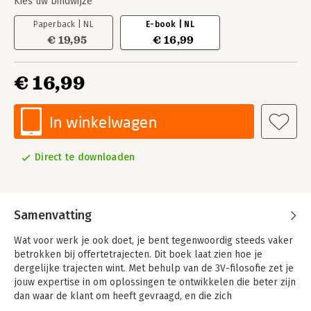
Kies uw bindwijze
Paperback | NL
E-book | NL
€ 19,95
€ 16,99
€ 16,99
In winkelwagen
Direct te downloaden
Samenvatting
Wat voor werk je ook doet, je bent tegenwoordig steeds vaker
betrokken bij offertetrajecten. Dit boek laat zien hoe je
dergelijke trajecten wint. Met behulp van de 3V-filosofie zet je
jouw expertise in om oplossingen te ontwikkelen die beter zijn
dan waar de klant om heeft gevraagd, en die zich
onderscheiden van de concurrentie. Niet zelden zul je met