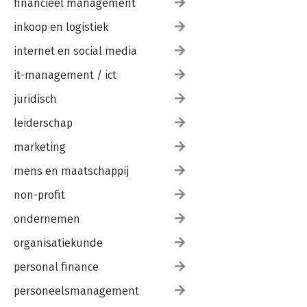
financieel management
2. Pitch
3 Presentatie
inkoop en logistiek
-Maken
-Presenteren
internet en social media
4. Offertedocument
-Beslisdocument
it-management / ict
-Afhaakmoment
juridisch
-Schrijven als lezer
-Denken op papier
leiderschap
-Alinea’s
-Koppelwoordjes
marketing
-Zinnen
-(Tussen)Kopjes
mens en maatschappij
non-profit
NAWOORD & BIJLAGEN
Nawoord
ondernemen
I: Voorbereidende handelingen
II: Europese aanbestedingen
organisatiekunde
III: Korte leeslijst
IV: Checklist offertestrategie
personal finance
personeelsmanagement