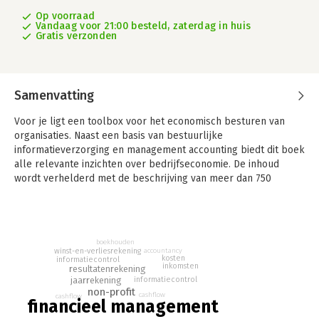
Op voorraad
Vandaag voor 21:00 besteld, zaterdag in huis
Gratis verzonden
Samenvatting
Voor je ligt een toolbox voor het economisch besturen van
organisaties. Naast een basis van bestuurlijke
informatieverzorging en management accounting biedt dit boek
alle relevante inzichten over bedrijfseconomie. De inhoud
wordt verhelderd met de beschrijving van meer dan 750
begrippen uit het financieel management.
'Financieel Management van organisaties' gaat over het
financieel gezond maken én houden van bedrijven, organisaties
boekhouden
en projecten. Het boek beschrijft integraal de eigenschappen
accountancy
winst-en-verliesrekening
kosten
van ondernemingen, non-profitorganisaties en
informatiecontrol
inkomsten
resultatenrekening
overheidsorganisaties en gaat in op de verschillen tussen deze
informatiecontrol
jaarrekening
uiteenlopende organisaties.
non-profit
cashflow
cashflow
financieel management
De voorbeelden in dit boek hebben voornamelijk betrekking