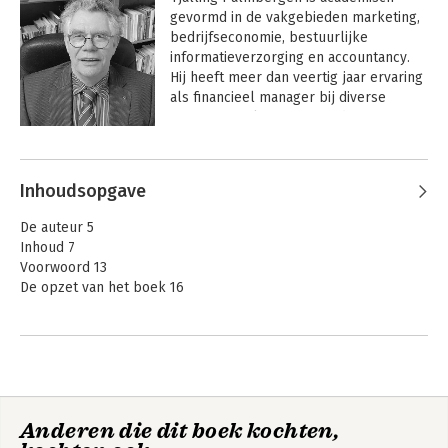
gevormd in de vakgebieden marketing, 
bedrijfseconomie, bestuurlijke 
informatieverzorging en accountancy. 
Hij heeft meer dan veertig jaar ervaring 
als financieel manager bij diverse 
internationaal georiënteerde 
organisaties in uiteenlopende branches. 
Daarnaast heeft hij zich gespecialiseerd 
in praktijkopleidingen in financieel 
Inhoudsopgave
management en in het postacademisch 
onderwijs.
De auteur 5
Inhoud 7
Voorwoord 13
De opzet van het boek 16
Hoofdstuk 1 Hoezo financieel management? 19
Financieel management 19
Accounting 25
Bedrijf 28
Rechtspersonen 31
Anderen die dit boek kochten,
Organen 36
Organisaties 37