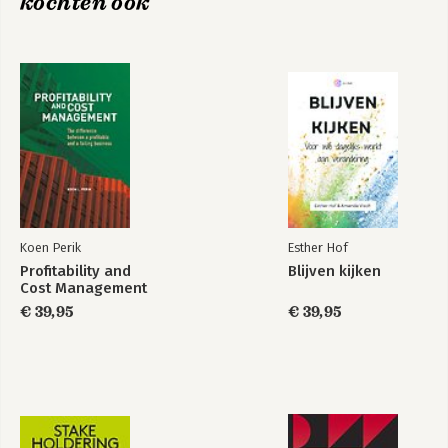
kochten ook
Hoofdstuk 2 Het begint bij bestuurlijke informatieverzorging 45
Bestuurlijke informatieverzorging 45
Waardenomloopproces 47
BEID-formule 53
Controletechnische functiescheiding 56
Ist en Soll 57
Automatisering 60
De vier dimensies 62
Hoofdstuk 3 De positieve beleving van inkomsten 65
Productieorganisatie versus consumptieorganisatie 65
Koen Perik
Esther Hof
Periodeverloop 70
Profitability and
Blijven kijken
Inkomsten 76
Cost Management
Ontvangsten versus inkomsten 79
€ 39,95
€ 39,95
Producten versus inkomsten 83
Hoofdstuk 4 Alles over kosten 87
Kosten 87
Uitgaven versus kosten 95
Kosten versus productiemiddelen 97
Puntlanden en kommalanden 104