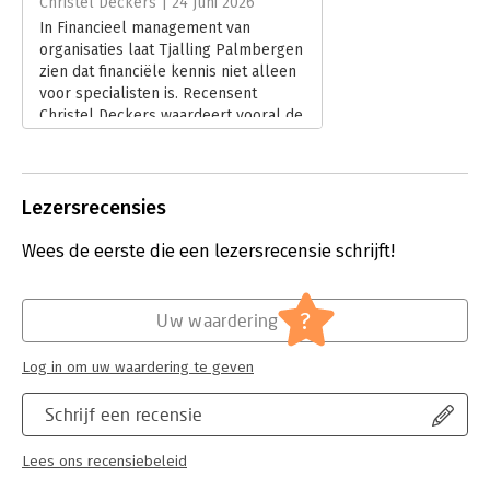
Christel Deckers | 24 juni 2026
Hoofdrubriek:
Financieel management
In Financieel management van
organisaties laat Tjalling Palmbergen
zien dat financiële kennis niet alleen
voor specialisten is. Recensent
Christel Deckers waardeert vooral de
toegankelijke stijl, heldere uitleg en
didactische opbouw. Volgens haar
maakt dit boek complexe financiële
onderwerpen begrijpelijk voor een
Lezersrecensies
breed publiek en biedt het een
praktische introductie tot de wereld
Wees de eerste die een lezersrecensie schrijft!
van financieel management.
Lees verder
?
Uw waardering
Log in om uw waardering te geven
Schrijf een recensie
Lees ons recensiebeleid