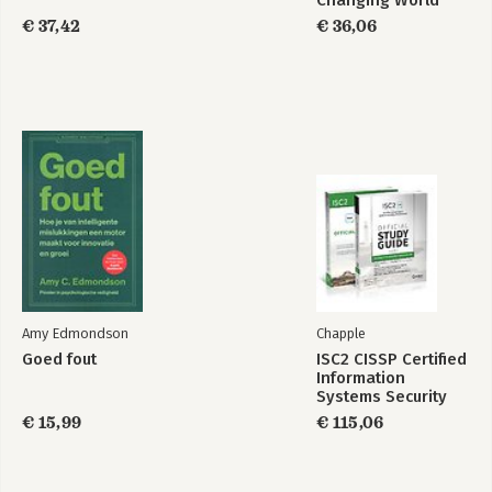
Changing World
Order
€ 37,42
€ 36,06
Amy Edmondson
Chapple
Goed fout
ISC2 CISSP Certified
Information
Systems Security
Professional
€ 15,99
€ 115,06
Official Study Guide
& Practice Tests
Bundle, 4th Edition