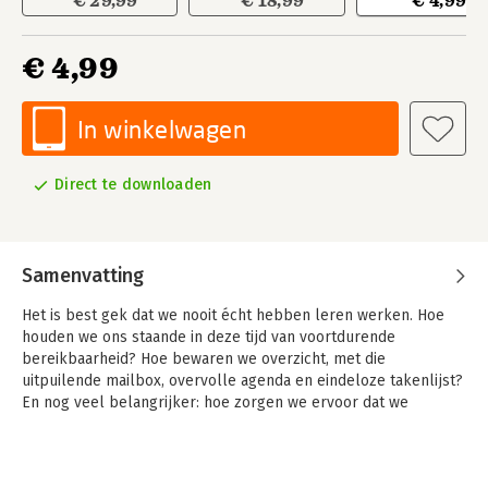
€ 29,99
€ 18,99
€ 4,99
€ 4,99
In winkelwagen
Direct te downloaden
Samenvatting
Het is best gek dat we nooit écht hebben leren werken. Hoe
houden we ons staande in deze tijd van voortdurende
bereikbaarheid? Hoe bewaren we overzicht, met die
uitpuilende mailbox, overvolle agenda en eindeloze takenlijst?
En nog veel belangrijker: hoe zorgen we ervoor dat we
eindelijk toekomen aan de plannen die we wel hebben maar
niet uitvoeren?
Sommige mensen lijken altijd grip op de zaak te hebben. Een