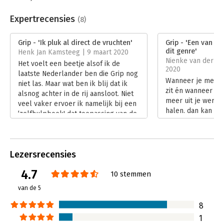
Beveiliging:
watermerk
Bestandsformaat:
epub
Expertrecensies
(8)
Aantal pagina's:
256
Uitgever:
Uitgeverij NZ
Grip - 'Ik pluk al direct de vruchten'
Grip - 'Een van d
Druk:
24
dit genre'
Henk Jan Kamsteeg | 9 maart 2020
Verschijningsdatum:
23-4-2025
Nienke van der Bo
Het voelt een beetje alsof ik de
2020
laatste Nederlander ben die Grip nog
Hoofdrubriek:
Persoonlijke effectiviteit
Wanneer je merkt 
niet las. Maar wat ben ik blij dat ik
zit én wanneer je
alsnog achter in de rij aansloot. Niet
meer uit je werk e
veel vaker ervoer ik namelijk bij een
halen, dan kan he
‘zelfhulpboek' dat toepassing van de
het boek Grip van
aangeboden tips direct werkt. Een
een grote stap di
bijzonder productieve dag en rust in
Lees verder
m'n hoofd als gevolg. Dank, Rick
Lezersrecensies
Pastoor!
Lees verder
4.7
10 stemmen
van de 5
8
1